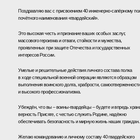
Поздравляю вас с присвоением 40 инженерно-сапёрному по
почётного наименования «гвардейский».
Это высокая честь и признание ваших особых заслуг,
массового героизма и отваги, стойкости и мужества,
проявленных при защите Отечества и государственных
интересов России.
Умелые и решительные действия личного состава полка
в ходе специальной военной операции являются образцом
выполнения воинского долга, храбрости, самоотверженност
и высокого профессионализма.
Убеждён, что вы – воины-гвардейцы – будете и впредь хран
верность Присяге, с честью служить Родине, надёжно
обеспечивать безопасность и мирную жизнь наших граждан.
Желаю командованию и личному составу 40 гвардейского