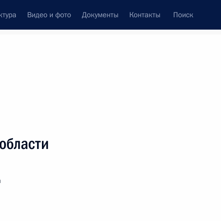
ктура
Видео и фото
Документы
Контакты
Поиск
венный Совет
Совет Безопасности
Комиссии и советы
леграммы
Сведения о Президенте
ноябрь, 2023
ть следующие материалы
области
гвардейского фрегата «Адмирал Макаров»
я