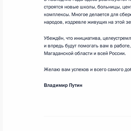
спортивной премии
строятся новые школы, больницы, цен
30 ноября 2023 года, 19:00
комплексы. Многое делается для сбе
народов, издревле живущих на этой з
Убеждён, что инициатива, целеустрем
Госпоже Нэнси Киссинджер
и впредь будут помогать вам в работе
30 ноября 2023 года, 10:50
Магаданской области и всей России.
Желаю вам успехов и всего самого до
Коллективу Российского национал
Владимир Путин
28 ноября 2023 года, 20:00
Участникам и наставникам Общеро
организации по пропаганде безоп
движения»