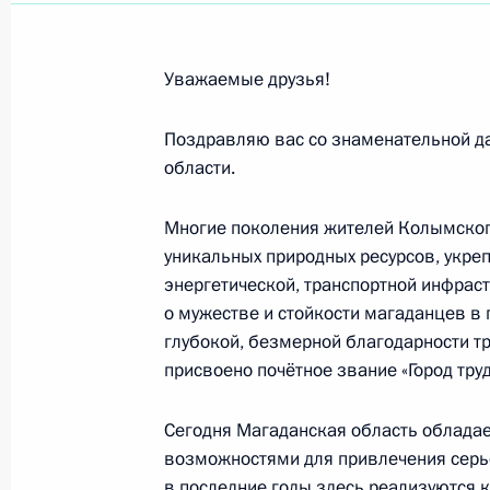
Юридическому сообществу России
3 декабря 2023 года, 09:30
Уважаемые друзья!
Поздравляю вас со знаменательной д
Жителям Магаданской области
области.
3 декабря 2023 года, 09:00
Многие поколения жителей Колымског
уникальных природных ресурсов, укре
Участникам и гостям форума «Звёзд
энергетической, транспортной инфраст
о мужестве и стойкости магаданцев в
1 декабря 2023 года, 19:00
глубокой, безмерной благодарности т
присвоено почётное звание «Город тру
Ноябрь 2023 года
Сегодня Магаданская область облада
возможностями для привлечения серьё
Участникам и гостям торжественн
в последние годы здесь реализуются 