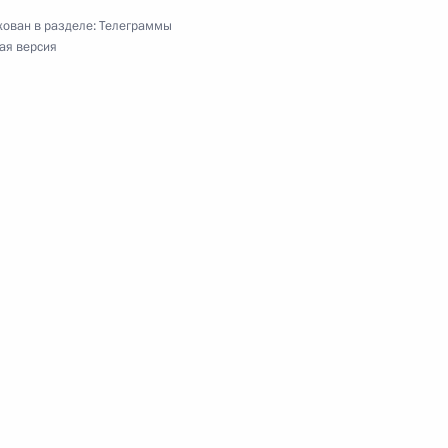
ован в разделе:
Телеграммы
ая версия
рства Палестина
российского форума «Национальная система
сёру, народному артисту Российской
одителю Московского театра Олега Табакова