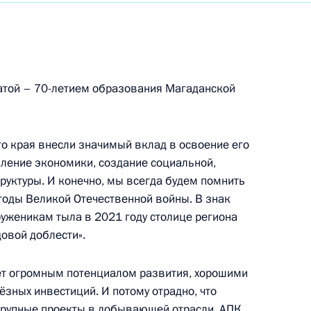
атой – 70-летием образования Магаданской
о края внесли значимый вклад в освоение его
пление экономики, создание социальной,
ы студенческого спорта»
руктуры. И конечно, мы всегда будем помнить
 годы Великой Отечественной войны. В знак
руженикам тыла в 2021 году столице региона
довой доблести».
ет огромным потенциалом развития, хорошими
зных инвестиций. И потому отрадно, что
ой церемонии вручения Национальной
крупные проекты в добывающей отрасли, АПК,