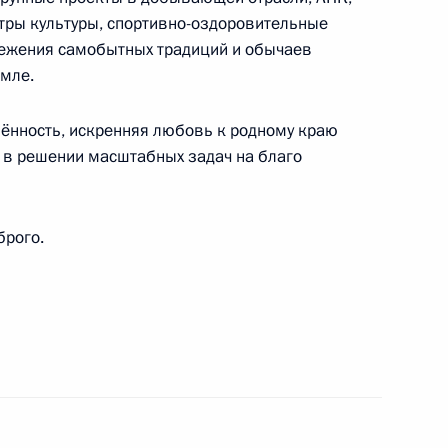
тры культуры, спортивно-оздоровительные
режения самобытных традиций и обычаев
емле.
лённость, искренняя любовь к родному краю
, в решении масштабных задач на благо
брого.
ьного молодёжного симфонического оркестра
ссийской общественной детско-юношеской
асности дорожного движения «Юные инспекторы