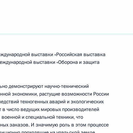
сту, депутату Госсовета Татарстана
ститута мировой экономики и международных
Международной выставки «Российская выставка
аук
Международной выставки «Оборона и защита
ьно демонстрируют научно-технический
нной экономики, растущие возможности России
чемпиону по академической гребле
едствий техногенных аварий и экологических
ит в число ведущих мировых производителей
военной и специальной техники, что
ных заказов. И значимую роль в этом процессе
диционно проходящие на уральской земле.