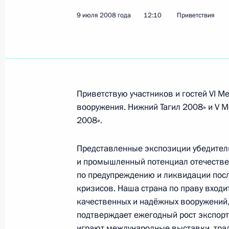
Роберту Миннуллину, поэту, журнали
9 июля 2008 года
12:10
Приветствия
1 августа 2008 года, 10:30
Июль 2008 года
Александру Дынкину, директору Ин
Приветствую участников и гостей VI 
отношений Российской академии н
вооружения. Нижний Тагил 2008» и V 
2008».
30 июля 2008 года, 12:45
Представленные экспозиции убедител
и промышленный потенциал отечестве
Вячеславу Иванову, олимпийскому 
по предупреждению и ликвидации посл
30 июля 2008 года, 11:50
кризисов. Наша страна по праву вход
качественных и надёжных вооружений, 
подтверждает ежегодный рост экспорт
играют международные выставки, тра