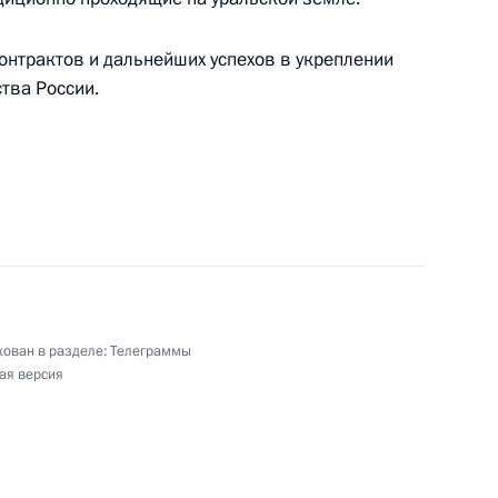
иону по гребле на байдарках и каноэ
нтрактов и дальнейших успехов в укреплении
тва России.
аля «Балтийские дебюты»
ован в разделе:
Телеграммы
ая версия
йской академии наук, специалисту в области