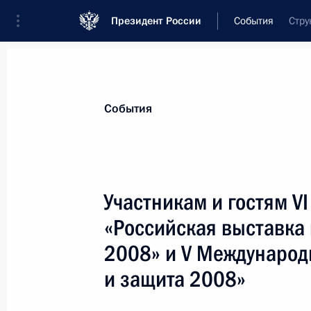
Президент России
События
Стру
Президент
Администрация
Государст
Новости
Стенограммы
Поездки
Те
События
Показа
Участникам и гостям V
«Российская выставка
Валерию Ганичеву, публицисту, пр
2008» и V Международ
3 августа 2008 года, 11:00
и защита 2008»