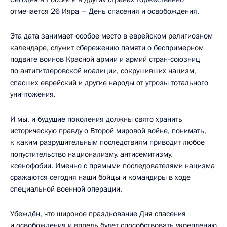
отмечается 26 Ияра – День спасения и освобождения.
Эта дата занимает особое место в еврейском религиозном
календаре, служит сбережению памяти о беспримерном
подвиге воинов Красной армии и армий стран-союзниц
по антигитлеровской коалиции, сокрушивших нацизм,
спасших еврейский и другие народы от угрозы тотального
уничтожения.
И мы, и будущие поколения должны свято хранить
историческую правду о Второй мировой войне, понимать,
к каким разрушительным последствиям приводит любое
попустительство национализму, антисемитизму,
ксенофобии. Именно с прямыми последователями нацизма
сражаются сегодня наши бойцы и командиры в ходе
специальной военной операции.
Убеждён, что широкое празднование Дня спасения
и освобождения и впредь будет способствовать укреплению