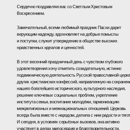
Сердечно поздравляю вас со Светлым Христовым
Воскресением.
Замечательный, всеми любимый праздник Пасхи дарит
верующим надежду, вдохновляет на добрые помыслы
и поступки, служит утверждению в обществе высоких
нравственных идеалов и ценностей.
В этот весенний праздничный день с чувством глубокого
удовлетворения хочу отметить созидательную, истинно
подвижническую деятельность Русской православной церкв
других христианских конфессий, направленную на сохранен
нашего богатейшего исторического, культурного наследия,
решение ключевых социальных проблем, укрепление
института семьи, воспитание молодёжи, гармонизацию
межрелигиозных и межнациональных отношений. Церковь
всегда была вместе с народом, делила с ним радости и тяго
И сегодня, в условиях серьёзных вызовов, она активно
участвует в делах милосердия и благотворительности,