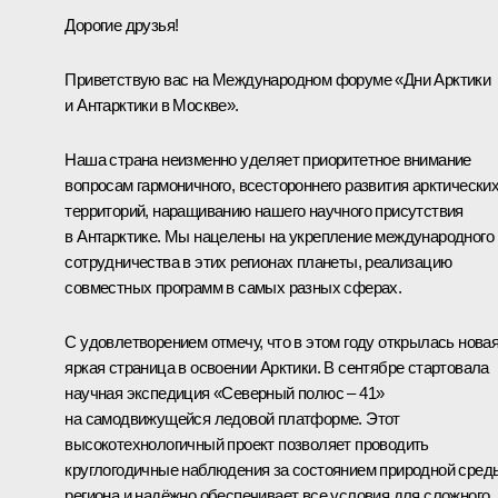
Дорогие друзья!
Приветствую вас на Международном форуме «Дни Арктики
и Антарктики в Москве».
Наша страна неизменно уделяет приоритетное внимание
вопросам гармоничного, всестороннего развития арктически
территорий, наращиванию нашего научного присутствия
в Антарктике. Мы нацелены на укрепление международного
сотрудничества в этих регионах планеты, реализацию
совместных программ в самых разных сферах.
С удовлетворением отмечу, что в этом году открылась новая
яркая страница в освоении Арктики. В сентябре стартовала
научная экспедиция «Северный полюс – 41»
на самодвижущейся ледовой платформе. Этот
высокотехнологичный проект позволяет проводить
круглогодичные наблюдения за состоянием природной сред
региона и надёжно обеспечивает все условия для сложного,