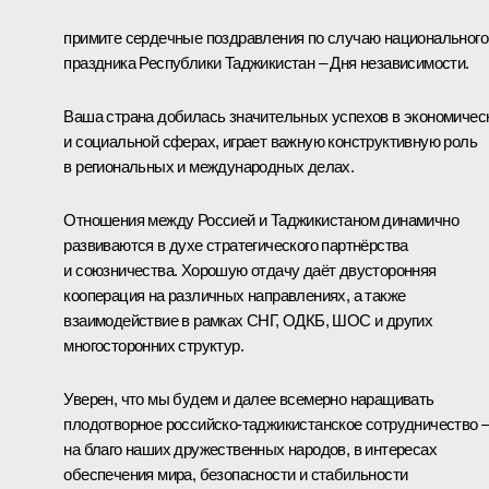
примите сердечные поздравления по случаю национального
праздника Республики Таджикистан – Дня независимости.
Ваша страна добилась значительных успехов в экономичес
и социальной сферах, играет важную конструктивную роль
в региональных и международных делах.
Отношения между Россией и Таджикистаном динамично
развиваются в духе стратегического партнёрства
и союзничества. Хорошую отдачу даёт двусторонняя
кооперация на различных направлениях, а также
взаимодействие в рамках
СНГ
,
ОДКБ
,
ШОС
и других
многосторонних структур.
Уверен, что мы будем и далее всемерно наращивать
плодотворное российско-таджикистанское сотрудничество 
на благо наших дружественных народов, в интересах
обеспечения мира, безопасности и стабильности