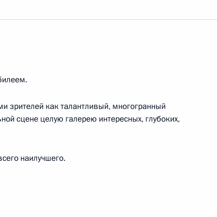
блики И.Г.Алиеву
отрасли
билеем.
ми зрителей как талантливый, многогранный
льной сцене целую галерею интересных, глубоких,
ения Н.В.Пашиняну
сего наилучшего.
.Хачатуряну