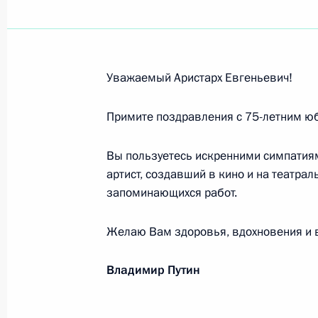
Президенту Азербайджанской Респу
4 апреля 2022 года, 09:00
Уважаемый Аристарх Евгеньевич!
Российским геологам и ветеранам 
Примите поздравления с 75-летним ю
3 апреля 2022 года, 11:00
Вы пользуетесь искренними симпатия
артист, создавший в кино и на театра
запоминающихся работ.
Премьер-министру Республики Арм
3 апреля 2022 года, 09:00
Желаю Вам здоровья, вдохновения и в
Владимир Путин
Президенту Республики Армения В.Г
3 апреля 2022 года, 09:00