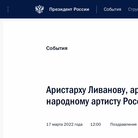
Президент России
События
Стру
Президент
Администрация
Государст
Новости
Стенограммы
Поездки
Те
События
Показа
Аристарху Ливанову, ар
народному артисту Рос
Коллективу и ветеранам Всероссий
литературы
6 апреля 2022 года, 09:30
17 марта 2022 года
12:00
Поздравления