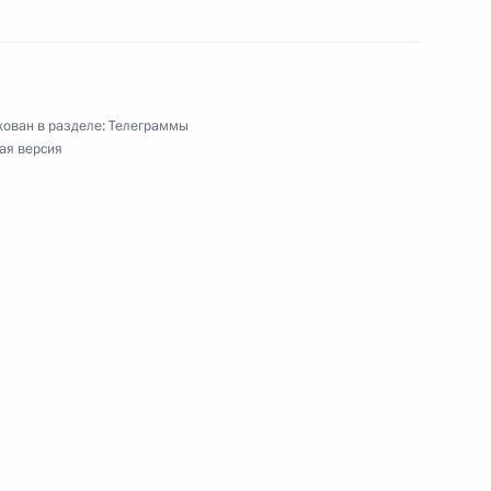
ия по случаю Дня единения народов России
ован в разделе:
Телеграммы
ая версия
о заседания Межпарламентской Ассамблеи
155 отдельной гвардейской бригады морской