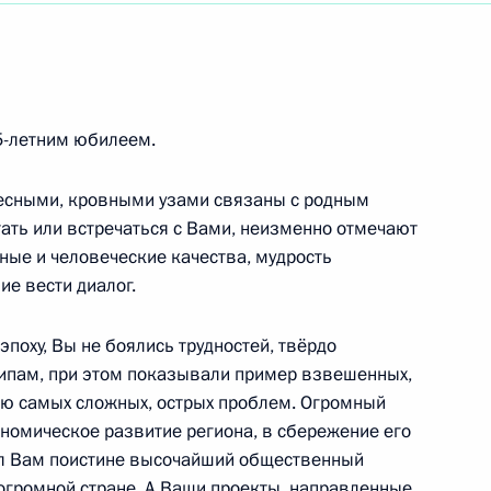
 руководителю Государственного академического
5-летним юбилеем.
у, сценаристу, педагогу, народному артисту
тесными, кровными узами связаны с родным
тать или встречаться с Вами, неизменно отмечают
ые и человеческие качества, мудрость
ие вести диалог.
енного комитета Российской Федерации
поху, Вы не боялись трудностей, твёрдо
ипам, при этом показывали пример взвешенных,
ию самых сложных, острых проблем. Огромный
номическое развитие региона, в сбережение его
ал Вам поистине высочайший общественный
еву, Ильгизу Ахметзянову, спортивному экипажу
 огромной стране. А Ваши проекты, направленные