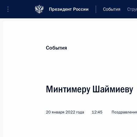
Президент России
События
Стру
Президент
Администрация
Государст
Новости
Стенограммы
Поездки
Те
События
Показа
Минтимеру Шаймиеву
Минтимеру Шаймиеву
20 января 2022 года, 12:45
20 января 2022 года
12:45
Поздравлени