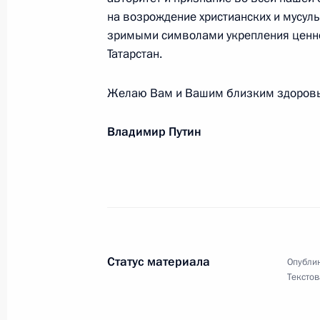
«КамАЗ-мастер», победившему в р
на возрождение христианских и мусул
грузовиков
зримыми символами укрепления ценно
Татарстан.
14 января 2022 года, 18:00
Желаю Вам и Вашим близким здоровья
Участникам и гостям XIII Гайдаров
Владимир Путин
13 января 2022 года, 09:30
Жителям Карачаево-Черкесии
12 января 2022 года, 09:15
Статус материала
Опублик
Текстов
Константину Хабенскому, художест