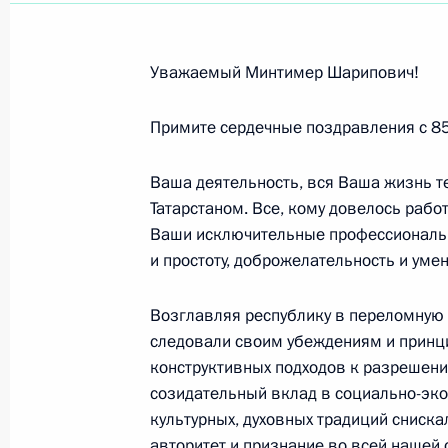
Римасу Туминасу, художественному
театра имени Евгения Вахтангова
20 января 2022 года, 10:45
Уважаемый Минтимер Шарипович!
Примите сердечные поздравления с 8
Владимиру Хотиненко, кинорежиссёр
Ваша деятельность, вся Ваша жизнь 
России
Татарстаном. Все, кому довелось рабо
20 января 2022 года, 10:30
Ваши исключительные профессиональн
и простоту, доброжелательность и умен
Сотрудникам и ветеранам Следств
Возглавляя республику в переломную э
следовали своим убеждениям и принц
15 января 2022 года, 09:00
конструктивных подходов к разрешен
созидательный вклад в социально-эко
культурных, духовных традиций сниск
Дмитрию Сотникову, Руслану Ахмаде
авторитет и признание во всей нашей