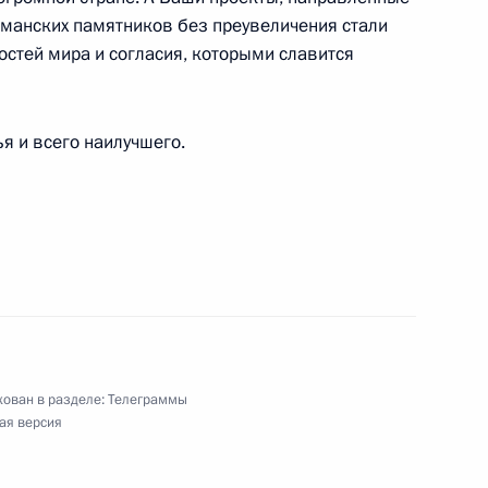
алли-марафоне «Дакар-2022» в классе
ьманских памятников без преувеличения стали
стей мира и согласия, которыми славится
 и всего наилучшего.
ского форума «Россия и мир: приоритеты»
ован в разделе:
Телеграммы
ая версия
венному руководителю Московского