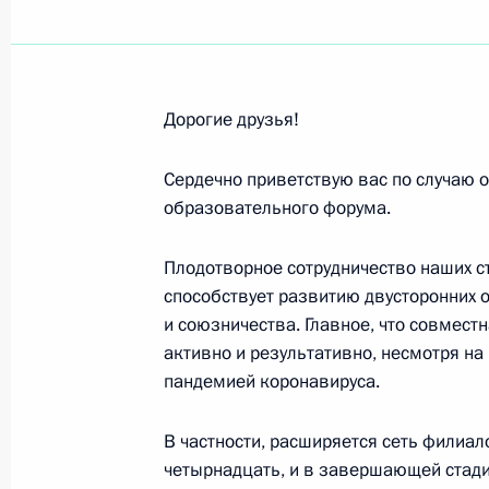
Стево Пендаровскому, Президенту
23 ноября 2021 года, 13:00
Дорогие друзья!
Сердечно приветствую вас по случаю о
Профессорско-преподавательскому 
образовательного форума.
Национального исследовательского
университета
Плодотворное сотрудничество наших с
способствует развитию двусторонних 
22 ноября 2021 года, 19:15
и союзничества. Главное, что совмест
активно и результативно, несмотря н
пандемией коронавируса.
Николаю Добронравову, поэту, лау
22 ноября 2021 года, 11:30
В частности, расширяется сеть филиал
четырнадцать, и в завершающей стади