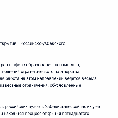
 Северной Македонии
ткрытия II Российско-узбекского
составу, студентам, аспирантам и выпускникам
 Московского государственного строительного
тран в сфере образования, несомненно,
отношений стратегического партнёрства
ная работа на этом направлении ведётся весьма
а известные ограничения, обусловленные
реату Государственной премии СССР
ов российских вузов в Узбекистане: сейчас их уже
и находится процесс открытия пятнадцатого –