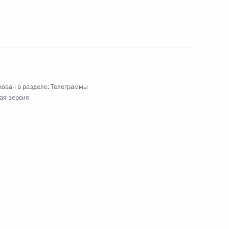
х органов Российской Федерации
чемпионата мира по прыжкам на батуте
ован в разделе:
Телеграммы
трампе
ая версия
общероссийской общественной организации