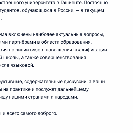
ственного университета в Ташкенте. Постоянно
тудентов, обучающихся в России, – в текущем
.
рума включены наиболее актуальные вопросы,
ими партнёрами в области образования,
твия по линии вузов, повышения квалификации
по производству ПАН-прекурсора в особой
ей школы, а также совершенствования
исле языковой.
руктивные, содержательные дискуссии, а ваши
ы на практике и послужат дальнейшему
чемпионата мира по прыжкам на батуте
жду нашими странами и народами.
робатической дорожке
и всего самого доброго.