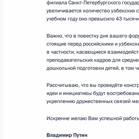
филиала Санкт-Петербургского государ
увеличивается количество узбекских с
О.Г.Рудаковой
учебном году оно превысило 43 тысячи
22 ноября 2021 года, 10:00
Важно, что в повестку дня вашего фо
стоящие перед российскими и узбекск
в частности, касающиеся взаимодейс
Участникам строительства завода 
преподавательских кадров для средн
экономической зоне «Алабуга»
дошкольной подготовки детей, в том ч
22 ноября 2021 года, 09:30
Рассчитываю, что вы проведёте конст
идеи и инициативы будут востребован
Александру Лисицыну, победителю 
укреплению дружественных связей ме
2021 года в Баку в прыжках на ак
Искренне желаю Вам успешной работы 
21 ноября 2021 года, 19:00
Владимир Путин