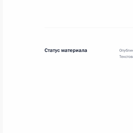
Работникам и ветеранам налоговы
21 ноября 2021 года, 09:00
Василию Макарскому, победителю 
Статус материала
Опублик
2021 года в Баку в двойном мини
Текстов
20 ноября 2021 года, 20:00
Участникам V съезда Молодёжной 
«Российские студенческие отряды»
20 ноября 2021 года, 14:00