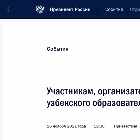
Президент России
События
Стру
Президент
Администрация
Государст
Новости
Стенограммы
Поездки
Те
События
Показа
Участникам, организато
узбекского образовате
Организаторам и гостям торжестве
создания российского и германско
молодёжного сотрудничества
16 ноября 2021 года
12:30
Приветствия
23 ноября 2021 года, 20:00