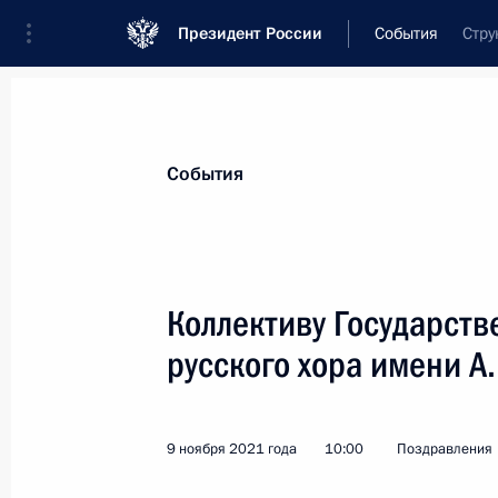
Президент России
События
Стру
Президент
Администрация
Государст
Новости
Стенограммы
Поездки
Те
События
Показа
Коллективу Государств
русского хора имени А
Стево Пендаровскому, Президенту
23 ноября 2021 года, 13:00
9 ноября 2021 года
10:00
Поздравления