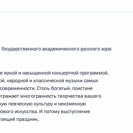
составу, студентам, аспирантам и выпускникам
 Московского государственного строительного
 Государственного академического русского хора
реату Государственной премии СССР
те яркой и насыщенной концертной программой,
й, народной и классической музыки самых
 современности. Столь богатый, поистине
отражает многогранность творчества вашего
кую певческую культуру и неизменную
вого искусства. И потому выступления
тоящий праздник.
по производству ПАН-прекурсора в особой