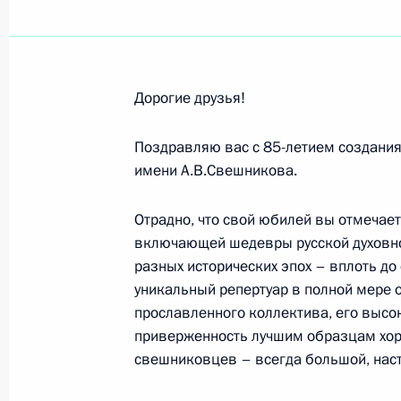
Профессорско-преподавательскому 
Национального исследовательского
университета
22 ноября 2021 года, 19:15
Дорогие друзья!
Поздравляю вас с 85-летием создания
Николаю Добронравову, поэту, лау
имени А.В.Свешникова.
22 ноября 2021 года, 11:30
Отрадно, что свой юбилей вы отмечае
включающей шедевры русской духовно
разных исторических эпох – вплоть до
О.Г.Рудаковой
уникальный репертуар в полной мере 
прославленного коллектива, его высо
22 ноября 2021 года, 10:00
приверженность лучшим образцам хоро
свешниковцев – всегда большой, нас
Участникам строительства завода 