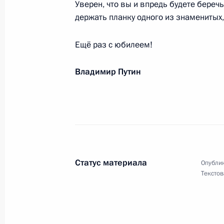
Уверен, что вы и впредь будете береч
экономической зоне «Алабуга»
держать планку одного из знаменитых,
22 ноября 2021 года, 09:30
Ещё раз с юбилеем!
Александру Лисицыну, победителю 
Владимир Путин
2021 года в Баку в прыжках на ак
21 ноября 2021 года, 19:00
Работникам и ветеранам налоговы
Статус материала
Опублик
21 ноября 2021 года, 09:00
Текстов
Василию Макарскому, победителю 