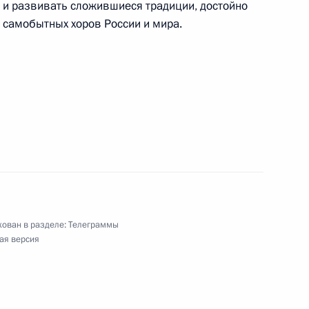
ь и развивать сложившиеся традиции, достойно
 самобытных хоров России и мира.
чемпионата мира по прыжкам на батуте
робатической дорожке
х органов Российской Федерации
ован в разделе:
Телеграммы
ая версия
чемпионата мира по прыжкам на батуте