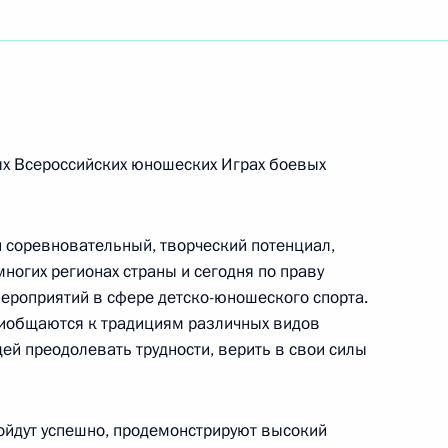
м XIII открытых Всероссийских юношеских Игр
тых Всероссийских юношеских Играх боевых
 и газовой промышленности
 соревновательный, творческий потенциал,
огих регионах страны и сегодня по праву
ероприятий в сфере детско-юношеского спорта.
ям первых Игр стран Содружества Независимых
риобщаются к традициям различных видов
щей преодолевать трудности, верить в свои силы
ойдут успешно, продемонстрируют высокий