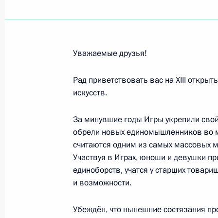
Участникам, организаторам и гостя
боевых искусств
5 сентября 2021 года, 12:00
Уважаемые друзья!
Рад приветствовать вас на XIII откры
Работникам и ветеранам нефтяной
искусств.
5 сентября 2021 года, 10:00
За минувшие годы Игры укрепили свой
обрели новых единомышленников во мн
считаются одним из самых массовых м
Участникам, организаторам и гост
Участвуя в Играх, юноши и девушки п
Государств
единоборств, учатся у старших товари
и возможности.
4 сентября 2021 года, 19:00
Убеждён, что нынешние состязания пр