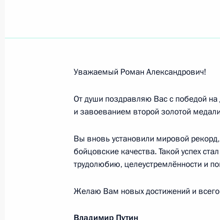
Работникам и ветеранам угольной 
29 августа 2021 года, 09:00
Уважаемый Роман Александрович!
Касым-Жомарту Токаеву, Президент
28 августа 2021 года, 14:20
От души поздравляю Вас с победой на
и завоеванием второй золотой медали 
Вы вновь установили мировой рекорд
Андрею Граничке, победителю XVI 
бойцовские качества. Такой успех ст
в соревнованиях по плаванию в ди
трудолюбию, целеустремлённости и по
28 августа 2021 года, 14:00
Желаю Вам новых достижений и всего 
Роману Жданову, победителю XVI П
Владимир Путин