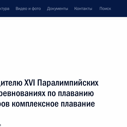
ктура
Видео и фото
Документы
Контакты
Поиск
венный Совет
Совет Безопасности
Комиссии и советы
леграммы
Сведения о Президенте
Август, 2021
ть следующие материалы
дителю XVI Паралимпийских
соревнованиях по плаванию
 Паралимпийских летних игр в Токио
е в дисциплине толкание ядра
ров комплексное плавание
я