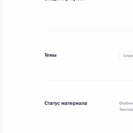
в соревнованиях по плаванию в ди
28 августа 2021 года, 13:00
Елене Прокофьевой, победительниц
в соревнованиях по настольному т
Темы
Спор
28 августа 2021 года, 12:10
Александру Яремчуку, победителю X
в соревнованиях по лёгкой атлетик
Статус материала
Опублик
28 августа 2021 года, 12:00
Текстов