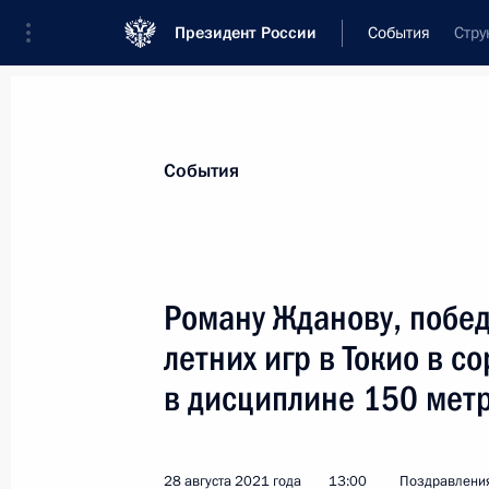
Президент России
События
Стру
Президент
Администрация
Государст
Новости
Стенограммы
Поездки
Те
События
Показа
Роману Жданову, побе
летних игр в Токио в 
Денису Гнездилову, победителю XVI
в соревнованиях по лёгкой атлетик
в дисциплине 150 мет
29 августа 2021 года, 10:00
28 августа 2021 года
13:00
Поздравлени