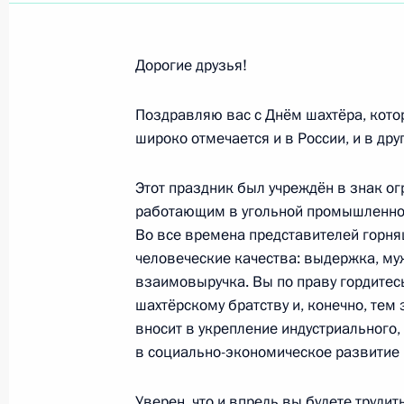
Коллективу Брянского государстве
1 сентября 2021 года, 10:30
Дорогие друзья!
Поздравляю вас с Днём шахтёра, кото
широко отмечается и в России, и в друг
Август 2021 года
Ильнуру Гарипову, Анне Крившиной
Этот праздник был учреждён в знак ог
победителям XVI Паралимпийских л
работающим в угольной промышленност
в дисциплине эстафета 4x100 метр
Во все времена представителей горня
человеческие качества: выдержка, му
31 августа 2021 года, 15:10
взаимовыручка. Вы по праву гордитес
шахтёрскому братству и, конечно, тем
вносит в укрепление индустриального,
Валерии Шабалиной, победительниц
в социально-экономическое развитие 
в соревнованиях по комплексному
Уверен, что и впредь вы будете трудит
31 августа 2021 года, 15:05