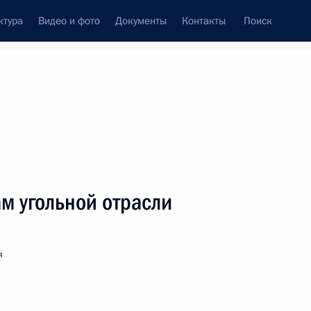
ктура
Видео и фото
Документы
Контакты
Поиск
венный Совет
Совет Безопасности
Комиссии и советы
леграммы
Сведения о Президенте
август, 2021
ть следующие материалы
м угольной отрасли
аралимпийских летних игр в Токио
е в дисциплине бег на 400 метров
я