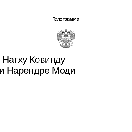
Телеграмма
 Натху Ковинду
ии Нарендре Моди