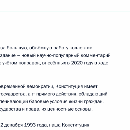
амятника Андрею Дементьеву
одного фестиваля искусств «Славянский базар
 за большую, объёмную работу коллектив
издание – новый научно-популярный комментарий
 учётом поправок, внесённых в 2020 году в ходе
деральному президенту Федеративной
современной демократии, Конституция имеет
кель, Федеральному канцлеру Федеративной
государства, акт прямого действия, обладающий
печивающий базовые условия жизни граждан.
ударства и права, их ценностные основы.
12 декабря 1993 года, наша Конституция