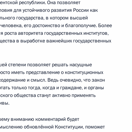
ентской республики. Она позволяет
ловия для устойчивого развития России как
льного государства, в котором высшей
го форума «Здоровье нации – основа
еловека, его достоинство и благополучие. Более
я роста авторитета государственных институтов,
щества в выработке важнейших государственных
ьшей степени позволяет решать насущные
йственного комплекса России
осто иметь представление о конституционных
 содержание и смысл. Ведь очевидно, что закон
ать только тогда, когда и граждане, и органы
нского общества станут активно применять
ивы.
 России»
шему вниманию комментарий будет
мыслению обновлённой Конституции, поможет