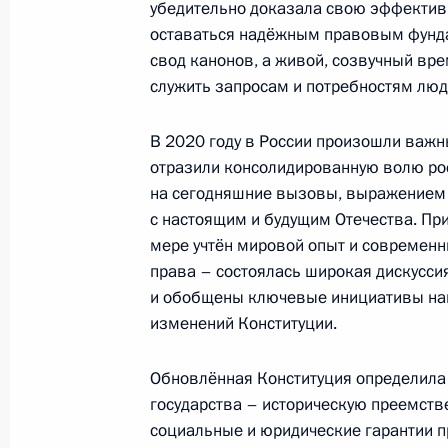
убедительно доказала свою эффективн
Коллективу АО «Росгеология»
оставаться надёжным правовым фунда
15 июля 2021 года, 09:15
свод канонов, а живой, созвучный вре
служить запросам и потребностям люд
В 2020 году в России произошли важн
Читателям научно-популярного ко
отразили консолидированную волю рос
15 июля 2021 года, 09:00
на сегодняшние вызовы, выражением 
с настоящим и будущим Отечества. При
мере учтён мировой опыт и современн
Бархаму Ахмеду Салеху, Президенту
права – состоялась широкая дискусси
и обобщены ключевые инициативы наши
13 июля 2021 года, 13:45
изменений Конституции.
Обновлённая Конституция определил
Коллективу Российского академиче
государства – историческую преемств
социальные и юридические гарантии п
13 июля 2021 года, 13:00