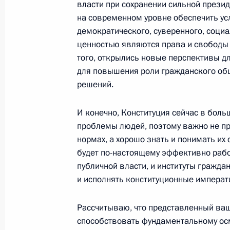
власти при сохранении сильной презид
на современном уровне обеспечить ус
демократического, суверенного, социа
Участникам и гостям Всероссийско
ценностью являются права и свободы ч
процветания России»
того, открылись новые перспективы дл
13 июля 2021 года, 10:00
для повышения роли гражданского об
решений.
И конечно, Конституция сейчас в бол
Работникам и ветеранам рыбохозя
проблемы людей, поэтому важно не пр
11 июля 2021 года, 10:05
нормах, а хорошо знать и понимать их
будет по-настоящему эффективно работ
публичной власти, и институты гражда
и исполнять конституционные императ
Коллективу и ветеранам АО «Почта
11 июля 2021 года, 10:00
Рассчитываю, что представленный ва
способствовать фундаментальному ос