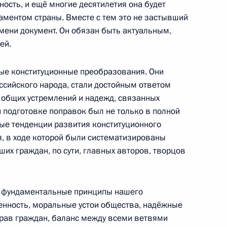
ость, и ещё многие десятилетия она будет
ментом страны. Вместе с тем это не застывший
мени документ. Он обязан быть актуальным,
ей.
ые конституционные преобразования. Они
мментария к Конституции Российской Федерации
сийского народа, стали достойным ответом
общих устремлений и надежд, связанных
 подготовке поправок был не только в полной
ые тенденции развития конституционного
 Республики Ирак
я, в ходе которой были систематизированы
х граждан, по сути, главных авторов, творцов
а фундаментальные принципы нашего
ского молодёжного театра
енность, моральные устои общества, надёжные
рав граждан, баланс между всеми ветвями