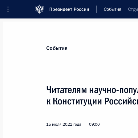
Президент России
События
Стру
Президент
Администрация
Государст
Новости
Стенограммы
Поездки
Те
События
Показа
Читателям научно-поп
к Конституции Россий
Работникам и ветеранам горно-мет
18 июля 2021 года, 09:00
15 июля 2021 года
09:00