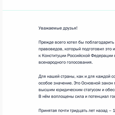
Участникам церемонии открытия п
16 июля 2021 года, 15:30
Уважаемые друзья!
Участникам и гостям XXX Междунар
в Витебске»
Прежде всего хотел бы поблагодарить
правоведов, который подготовил это 
15 июля 2021 года, 19:00
к Конституции Российской Федерации с
всенародного голосования.
Франку-Вальтеру Штайнмайеру, Фе
Для нашей страны, как и для каждой 
Республики Германия, Ангеле Мер
особое значение. Это Основной закон 
Республики Германия
высшим юридическим статусом и обес
В нём воплощены сила и потенциал гос
15 июля 2021 года, 18:10
Принятая почти тридцать лет назад – 