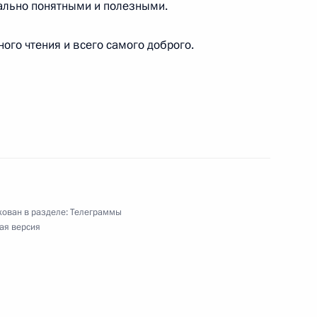
ально понятными и полезными.
вета Безопасности
ого чтения и всего самого доброго.
тям Международного музыкального фестиваля
ован в разделе:
Телеграммы
и народов Евразии
ая версия
кого края