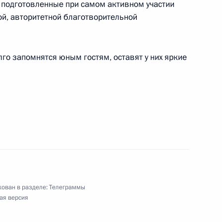
подготовленные при самом активном участии
ям XIX съезда Всероссийского общества охраны
ой, авторитетной благотворительной
го запомнятся юным гостям, оставят у них яркие
узнецову, победителям чемпионата мира
ода в Каире (Египет) в эстафете
ям Международного форума «История для
ован в разделе:
Телеграммы
ая версия