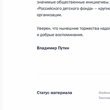
значимые общественные инициативы, 
Участникам, организаторам и гост
«Российского детского фонда» – крупн
природы
организации.
10 июня 2021 года, 12:00
Уверен, что нынешние торжества надол
и добрые воспоминания.
Александру Лифанову и Максиму К
Владимир Путин
по современному пятиборью 2021 г
9 июня 2021 года, 22:30
Участникам, организаторам и гост
будущего. Александр Невский»
Статус материала
Опублик
8 июня 2021 года, 11:00
Текстов