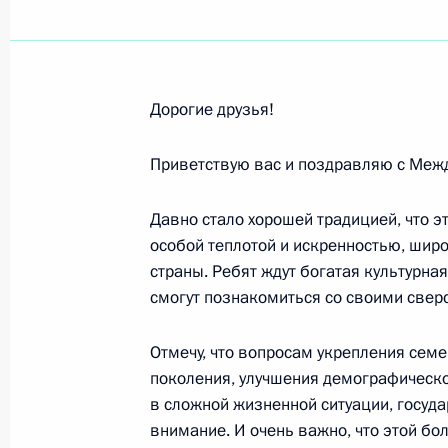
Участникам, организаторам и гост
основания Санкт-Петербургской а
Д.Д.Шостаковича
12 июня 2021 года, 11:00
Дорогие друзья!
Приветствую вас и поздравляю с Меж
Участникам, организаторам и гост
художников. К 800-летию со Дня р
Давно стало хорошей традицией, что 
особой теплотой и искренностью, шир
12 июня 2021 года, 10:30
страны. Ребят ждут богатая культурна
смогут познакомиться со своими сверс
Коллективу Музея-усадьбы Л.Н.Толс
Отмечу, что вопросам укрепления сем
10 июня 2021 года, 14:00
поколения, улучшения демографическо
в сложной жизненной ситуации, госуд
внимание. И очень важно, что этой бо