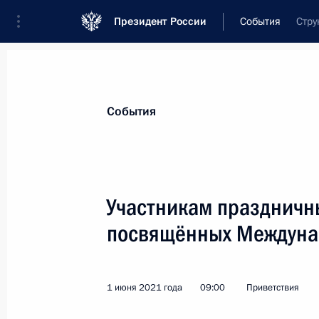
Президент России
События
Стру
Президент
Администрация
Государст
Новости
Стенограммы
Поездки
Те
События
Показа
Участникам праздничн
посвящённых Междуна
Нафтали Беннету, Премьер-министр
14 июня 2021 года, 10:45
1 июня 2021 года
09:00
Приветствия