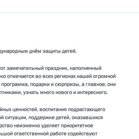
ям мероприятий, посвящённых 100-летию со дня
кадемической филармонии имени
дународным днём защиты детей.
ям выставки «История России глазами
ождения Александра Невского»
этот замечательный праздник, наполненный
око отмечается во всех регионах нашей огромной
я программа, подарки и сюрпризы, а главное, они
тниками, узнать много нового и интересного.
того «Ясная Поляна»
ейных ценностей, воспитания подрастающего
й ситуации, поддержке детей, оказавшихся
арство неизменно уделяет приоритетное
льшой ответственной работе содействуют