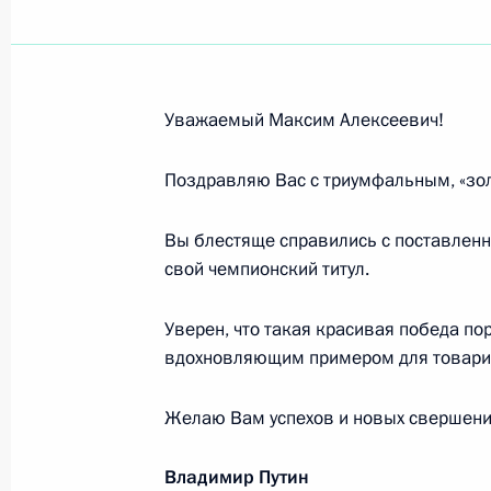
Максиму Бурову, победителю чемпи
в акробатике
10 марта 2021 года, 20:00
Уважаемый Максим Алексеевич!
Анастасии Смирновой, победитель
Поздравляю Вас с триумфальным, «зо
в Алма-Ате в парном могуле
Вы блестяще справились с поставленн
10 марта 2021 года, 19:40
свой чемпионский титул.
Уверен, что такая красивая победа по
Александру Зацепину, композитору
вдохновляющим примером для товари
10 марта 2021 года, 14:00
Желаю Вам успехов и новых свершени
Владимир Путин
Участникам торжественной церемо