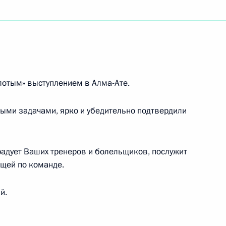
оната мира по фристайлу 2021 года в Алма-Ате
нице чемпионата мира по фристайлу 2021 года
лотым» выступлением в Алма-Ате.
ыми задачами, ярко и убедительно подтвердили
радует Ваших тренеров и болельщиков, послужит
, народному артисту России
щей по команде.
й.
нии вручения Российской национальной