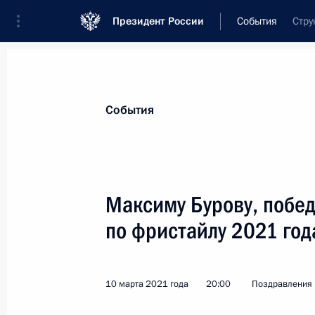
Президент России
События
Стру
Президент
Администрация
Государст
Новости
Стенограммы
Поездки
Те
События
Показа
Максиму Бурову, побе
по фристайлу 2021 год
Томасу Баху, президенту Междунар
11 марта 2021 года, 15:00
10 марта 2021 года
20:00
Поздравления