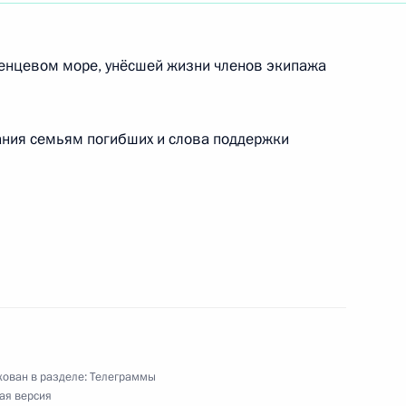
лики Индонезия
ренцевом море, унёсшей жизни членов экипажа
ражданам России, празднующим Рождество
ания семьям погибших и слова поддержки
енева
ован в разделе:
Телеграммы
ая версия