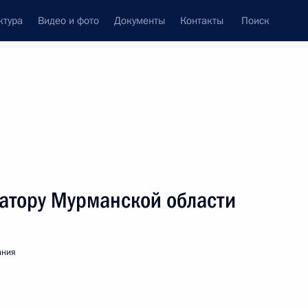
ктура
Видео и фото
Документы
Контакты
Поиск
венный Совет
Совет Безопасности
Комиссии и советы
леграммы
Сведения о Президенте
декабрь, 2020
ть следующие материалы
натору Мурманской области
зиденту Киргизской Республики
ания