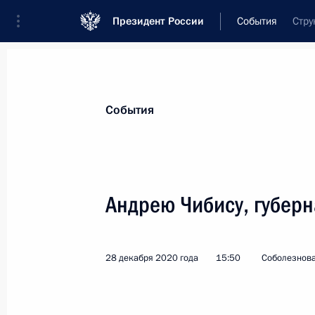
Президент России
События
Стру
Президент
Администрация
Государст
Новости
Стенограммы
Поездки
Те
События
Показа
Андрею Чибису, губер
Садыру Жапарову, избранному Пре
11 января 2021 года, 10:50
28 декабря 2020 года
15:50
Соболезнов