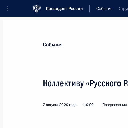
Президент России
События
Стру
Президент
Администрация
Государст
Новости
Стенограммы
Поездки
Те
События
Показа
Коллективу «Русского 
Евгению Князеву, ректору Театрал
артисту России
2 августа 2020 года
10:00
Поздравления
9 августа 2020 года, 10:00