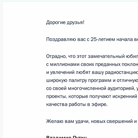
Президенту Индии Раму Натху Кови
8 августа 2020 года, 12:50
Дорогие друзья!
Поздравляю вас с 25-летием начала в
Физкультурникам, спортсменам, ра
Отрадно, что этот замечательный юби
8 августа 2020 года, 09:00
с миллионами своих преданных поклон
и увлечений любят вашу радиостанци
широкую палитру программ и отличную
Александру Журбину, композитору, 
со своей многочисленной аудиторией,
проекты, которые получают искренний
7 августа 2020 года, 09:30
качества работы в эфире.
Желаю вам удачи, новых свершений и 
Коллективу Новосибирского госуда
Владимир Путин
3 августа 2020 года, 10:00