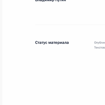
Коллективу «Русского Радио»
2 августа 2020 года, 10:00
Статус материала
Опублик
Текстов
Работникам и ветеранам железнод
2 августа 2020 года, 09:30
Личному составу и ветеранам Возд
2 августа 2020 года, 09:00