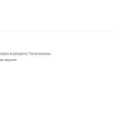
ован в разделе:
Телеграммы
ая версия
орожного транспорта
ушно-десантных войск