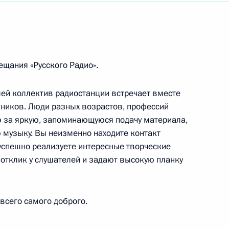
нду и Премьер-министру Индии Нарендре Моди
ещания «Русского Радио».
ботникам сферы физической культуры и спорта
лей коллектив радиостанции встречает вместе
ников. Люди разных возрастов, профессий
ю за яркую, запоминающуюся подачу материала,
 музыку. Вы неизменно находите контакт
заслуженному деятелю искусств России
 успешно реализуете интересные творческие
 отклик у слушателей и задают высокую планку
всего самого доброго.
рственного краеведческого музея