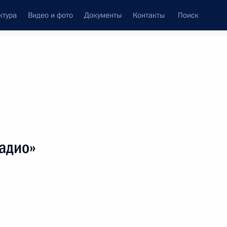
ктура
Видео и фото
Документы
Контакты
Поиск
венный Совет
Совет Безопасности
Комиссии и советы
леграммы
Сведения о Президенте
июль, 2020
ть следующие материалы
Радио»
ьного института имени Б.Щукина, народному