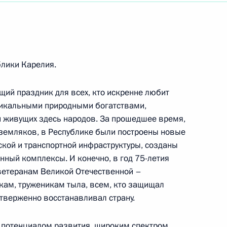
истке России, актрисе Московского
блики Карелия.
щий праздник для всех, кто искренне любит
й церемонии вручения премии «Призвание»
уникальными природными богатствами,
живущих здесь народов. За прошедшее время,
земляков, в Республике были построены новые
ской и транспортной инфраструктуры, созданы
руководителю Государственного академического
ый комплексы. И конечно, в год 75-летия
ветеранам Великой Отечественной –
кам, труженикам тыла, всем, кто защищал
отверженно восстанавливал страну.
 потенциалом развития, широким спектром