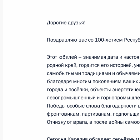
Наталье Селезнёвой, народной арт
академического театра сатиры
Дорогие друзья!
19 июня 2020 года, 09:30
Поздравляю вас со 100-летием Респу
Этот юбилей – значимая дата и настоя
Участникам и гостям торжественно
родной край, гордится его историей, 
18 июня 2020 года, 18:00
самобытными традициями и обычаями 
благодаря многим поколениям ваших 
города и посёлки, объекты энергетиче
Юрию Соломину, художественному 
лесопромышленный и горнопромышленн
Победы особые слова благодарности 
Малого театра России
фронтовикам, партизанам, подпольщи
18 июня 2020 года, 09:30
Отчизну от врага, а после войны само
Сегодня Карелия обладает серьёзным