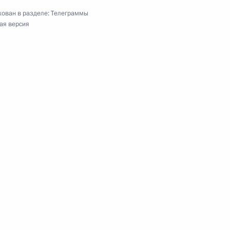
ому артисту Российской Федерации
ован в разделе:
Телеграммы
ая версия
тренеру России, главному тренеру сборной
подведомственных Министерству учреждений