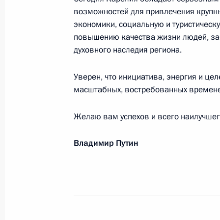
Родным и близким академика РАН 
возможностей для привлечения крупны
экономики, социальную и туристическ
16 июня 2020 года, 14:00
повышению качества жизни людей, заб
духовного наследия региона.
Магомедали Магомедову, бывшему 
Уверен, что инициатива, энергия и це
Дагестана
масштабных, востребованных временем
15 июня 2020 года, 09:00
Желаю вам успехов и всего наилучшег
Владимир Путин
Зельфире Трегуловой, генеральном
галереи
13 июня 2020 года, 10:30