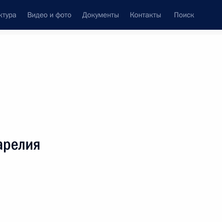
ктура
Видео и фото
Документы
Контакты
Поиск
венный Совет
Совет Безопасности
Комиссии и советы
леграммы
Сведения о Президенте
май, 2020
ть следующие материалы
арелия
шого драматического театра имени
тке РСФСР