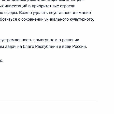
Андрея Воробьёва
х инвестиций в приоритетные отрасли
ую сферы. Важно уделять неустанное внимание
отиться о сохранении уникального культурного,
председателю Государственного Совета
леустремленность помогут вам в решении
 задач на благо Республики и всей России.
о.
у директору Государственной Третьяковской