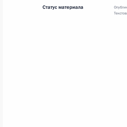
Денису Мацуеву, пианисту, народн
Статус материала
Опублик
11 июня 2020 года, 11:00
Текстов
Жителям Республики Карелия
8 июня 2020 года, 11:00
Татьяне Покровской, заслуженному 
России по синхронному плаванию
5 июня 2020 года, 09:30
Работникам Минприроды России и 
5 июня 2020 года, 09:00