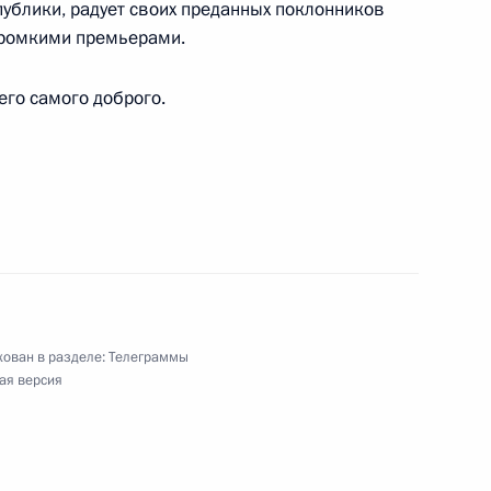
ублики, радует своих преданных поклонников
громкими премьерами.
его самого доброго.
у Республики Казахстан
, заслуженной артистке РСФСР
ован в разделе:
Телеграммы
ая версия
ого музея