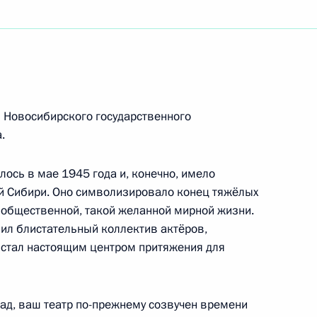
тному олимпийскому чемпиону, президенту
я
ссийским полярникам
 Новосибирского государственного
.
лось в мае 1945 года и, конечно, имело
й Сибири. Оно символизировало конец тяжёлых
щимся и выпускникам Центральной музыкальной
, общественной, такой желанной мирной жизни.
енной консерватории имени П.И.Чайковского
нил блистательный коллектив актёров,
 стал настоящим центром притяжения для
зад, ваш театр по-прежнему созвучен времени
мечает День спасения и освобождения