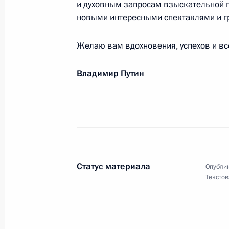
и духовным запросам взыскательной п
19 мая 2020 года, 09:30
новыми интересными спектаклями и 
Желаю вам вдохновения, успехов и вс
Касым-Жомарту Токаеву, Президент
Владимир Путин
17 мая 2020 года, 13:15
Светлане Светличной, киноактрисе
15 мая 2020 года, 12:00
Статус материала
Опублик
Текстов
Коллективу Серовского историческ
15 мая 2020 года, 11:00