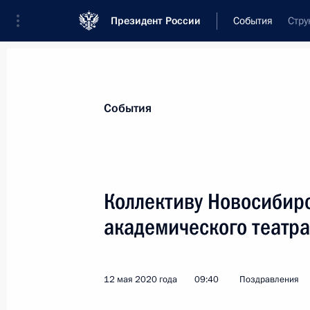
Президент России
События
Стру
Президент
Администрация
Государст
Новости
Стенограммы
Поездки
Те
События
Показа
Коллективу Новосибирс
академического театра
Родным и близким Героя Советско
21 мая 2020 года, 22:00
12 мая 2020 года
09:40
Поздравления