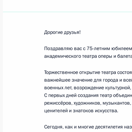
Владимиру Сальникову, четырёхкра
Всероссийской федерации плавани
21 мая 2020 года, 15:50
Дорогие друзья!
Коллективу Росгидромета, всем ро
Поздравляю вас с 75-летним юбилеем
академического театра оперы и балета
21 мая 2020 года, 10:00
Торжественное открытие театра состоя
важнейшее значение для города и все
Преподавательскому составу, уча
военных лет, возрождение культурной
школы при Московской государств
С первых дней создания театр объеди
режиссёров, художников, музыкантов,
20 мая 2020 года, 09:30
ценителей и знатоков искусства.
Сегодня, как и многие десятилетия на
Российским евреям и всем, кто от