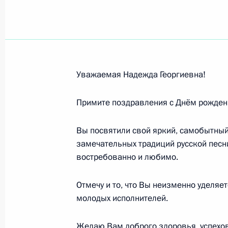
Надежде Бабкиной, директору, худ
государственного академического т
19 марта 2020 года, 10:00
Уважаемая Надежда Георгиевна!
Елене Юрьевне Гагариной, Галине
Примите поздравления с Днём рожден
17 марта 2020 года, 21:30
Вы посвятили свой яркий, самобытны
замечательных традиций русской песни
востребованно и любимо.
Участникам торжественного меропр
Центра подготовки космонавтов им
Отмечу и то, что Вы неизменно уделя
космонавтов
молодых исполнителей.
13 марта 2020 года, 17:00
Желаю Вам доброго здоровья, успехов