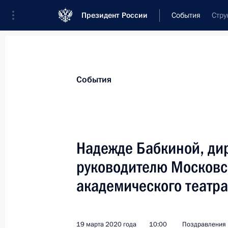
Президент России
События
Стру
Президент
Администрация
Государст
Новости
Стенограммы
Поездки
Те
События
Показа
Надежде Бабкиной, ди
руководителю Московс
Ирине Антоновой, президенту Госу
имени А.С.Пушкина
академического театра
20 марта 2020 года, 09:30
19 марта 2020 года
10:00
Поздравления