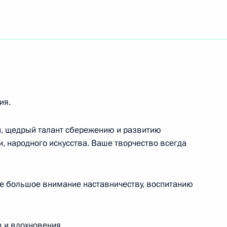
ожественному руководителю Московского
еатра «Русская песня»
 Юрьевне Гагариной
ия.
й, щедрый талант сбережению и развитию
, народного искусства. Ваше творчество всегда
иятия, посвящённого 60-летию создания
ени Ю.А.Гагарина и первого отряда
ете большое внимание наставничеству, воспитанию
 и вдохновения.