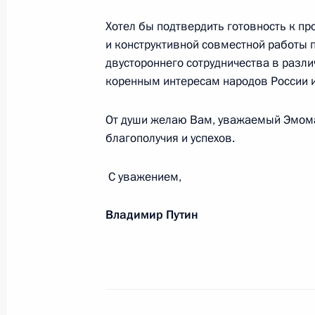
Всероссийской федерации спорта л
Хотел бы подтвердить готовность к 
аппарата
и конструктивной совместной работы
8 октября 2019 года, 15:00
двустороннего сотрудничества в разли
коренным интересам народов России и
Участникам экономического форум
От души желаю Вам, уважаемый Эмома
благополучия и успехов.
8 октября 2019 года, 12:00
С уважением,
Участникам Всероссийского форум
Владимир Путин
8 октября 2019 года, 11:00
Коллективу Национального медицин