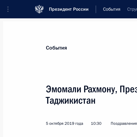
Президент России
События
Стру
Президент
Администрация
Государст
Новости
Стенограммы
Поездки
Те
События
Показа
Эмомали Рахмону, Пре
Таджикистан
Руководству и членам Российского
11 октября 2019 года, 09:00
5 октября 2019 года
10:30
Поздравления