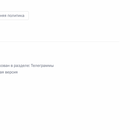
 органов имени академика В.И.Шумакова
няя политика
ицинского сообщества «Национальная
ован в разделе:
Телеграммы
ая версия
ублики Таджикистан
ного театра драмы имени М.Шкетана