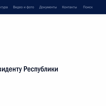
ктура
Видео и фото
Документы
Контакты
Поиск
венный Совет
Совет Безопасности
Комиссии и советы
леграммы
Сведения о Президенте
Октябрь, 2019
ть следующие материалы
зиденту Республики
 общества дружбы с Кубой