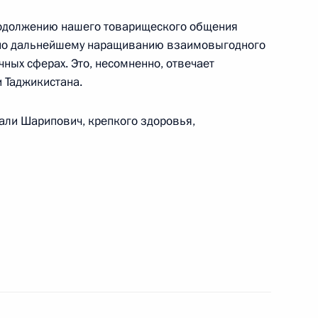
иц с поражением опорно-двигательного
продолжению нашего товарищеского общения
 по дальнейшему наращиванию взаимовыгодного
чных сферах. Это, несомненно, отвечает
 Таджикистана.
а Россия – Африка
ли Шарипович, крепкого здоровья,
а национального единства
ского исследовательского центра