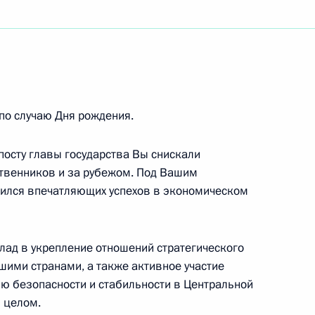
ям VIII Международного спортивного форума
Белявскому, И.А.Стретовичу, Д.М.Аблязину,
по случаю Дня рождения.
пионате мира по спортивной гимнастике
е
посту главы государства Вы снискали
ственников и за рубежом. Под Вашим
бился впечатляющих успехов в экономическом
 политической истории России
лад в укрепление отношений стратегического
шими странами, а также активное участие
ию безопасности и стабильности в Центральной
в целом.