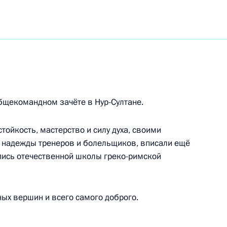
утных войск
бщекомандном зачёте в Нур-Султане.
сатиры, народной артистке СССР
ойкость, мастерство и силу духа, своими
надежды тренеров и болельщиков, вписали ещё
опись отечественной школы греко-римской
ям Всероссийского фестиваля «В центре
ых вершин и всего самого доброго.