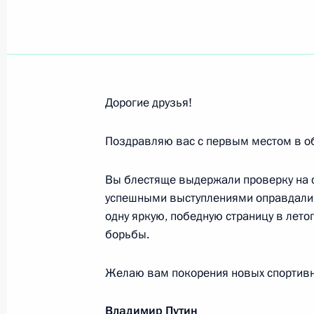
Личному составу и ветеранам Сухоп
1 октября 2019 года, 10:30
Дорогие друзья!
Сентябрь 2019 года
Поздравляю вас с первым местом в о
Вере Васильевой, актрисе Театра 
Вы блестяще выдержали проверку на ст
30 сентября 2019 года, 12:30
успешными выступлениями оправдали 
одну яркую, победную страницу в лет
борьбы.
Участникам, организаторам и гост
событий»
Желаю вам покорения новых спортивн
30 сентября 2019 года, 12:00
Владимир Путин