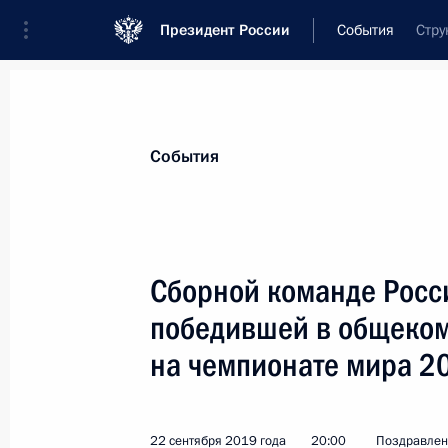
Президент России
События
Стру
Президент
Администрация
Государст
Новости
Стенограммы
Поездки
Те
События
Показа
Сборной команде Росси
победившей в общеком
Участникам и гостям VIII междунар
членов Арктического совета, госуд
на чемпионате мира 20
и зарубежной научной общественн
1 октября 2019 года, 14:00
22 сентября 2019 года
20:00
Поздравлен