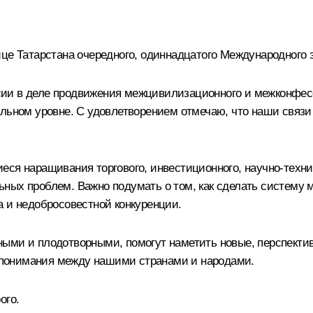
ице Татарстана очередного, одиннадцатого Международного 
ии в деле продвижения межцивилизационного и межконфесс
альном уровне. С удовлетворением отмечаю, что наши связи
ся наращивания торгового, инвестиционного, научно-технич
ьных проблем. Важно подумать о том, как сделать систему
а и недобросовестной конкуренции.
ыми и плодотворными, помогут наметить новые, перспектив
понимания между нашими странами и народами.
ого.