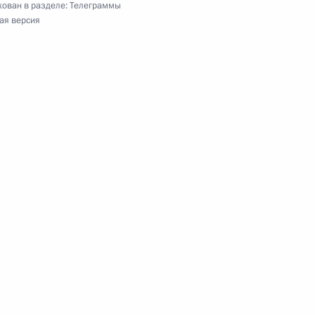
ован в разделе:
Телеграммы
ая версия
иятия, посвящённого 80-летию со дня
в нашей стране
 социологии Федерального научно-
ого центра РАН
у Киргизской Республики