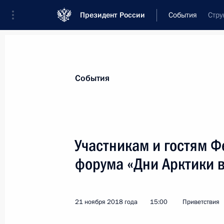
Президент России
События
Стру
Президент
Администрация
Государст
Новости
Стенограммы
Поездки
Те
События
Показа
Участникам и гостям Ф
форума «Дни Арктики 
Родным и близким Игоря Коробов
22 ноября 2018 года, 15:00
21 ноября 2018 года
15:00
Приветствия