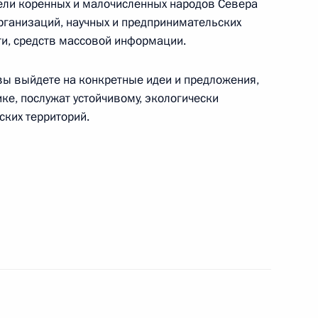
тели коренных и малочисленных народов Севера
рганизаций, научных и предпринимательских
ти, средств массовой информации.
 вы выйдете на конкретные идеи и предложения,
одного форума и выставки «Транспорт России»
ке, послужат устойчивому, экологически
ких территорий.
ртников России