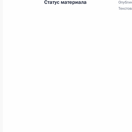
Статус материала
Опублик
Текстов
Участникам торжественного меропр
признания самбо как вида спорта 
16 ноября 2018 года, 18:00
Коллективу и ветеранам Института
исследовательского социологическ
16 ноября 2018 года, 13:30
Сооронбаю Жээнбекову, Президент
16 ноября 2018 года, 10:00