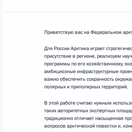
Николаю Добронравову, поэту, лау
22 ноября 2018 года, 09:30
Приветствую вас на Федеральном аркт
Участникам и гостям Федерального
Для России Арктика играет стратегиче
21 ноября 2018 года, 15:00
присутствие в регионе, реализуем на
программы по его хозяйственному, эк
амбициозные инфраструктурные проек
Участникам и гостям IV Националь
важно обеспечить сохранность окруж
мастерству среди инвалидов и лиц
полярных и приполярных территорий.
«Абилимпикс»
В этой работе считаю нужным использ
21 ноября 2018 года, 13:30
таких авторитетных экспертных площа
традиционно отличает насыщенная пр
вопросов арктической повестки и, ко
Работникам налоговых органов Ро