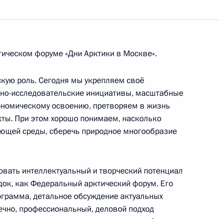
реату Государственной премии СССР
ическом форуме «Дни Арктики в Москве».
 арктического форума «Дни Арктики в Москве»
скую роль. Сегодня мы укрепляем своё
учно-исследовательские инициативы, масштабные
ономическому освоению, претворяем в жизнь
ты. При этом хорошо понимаем, насколько
ного чемпионата по профессиональному
ающей среды, сберечь природное многообразие
 с ограниченными возможностями здоровья
овать интеллектуальный и творческий потенциал
док, как Федеральный арктический форум. Его
ограмма, детальное обсуждение актуальных
нечно, профессиональный, деловой подход
ссийской Федерации