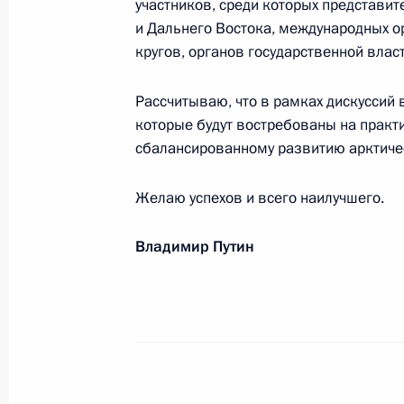
участников, среди которых представи
21 ноября 2018 года, 11:50
и Дальнего Востока, международных о
кругов, органов государственной влас
Рассчитываю, что в рамках дискуссий
Участникам и гостям XII Междунар
которые будут востребованы на практи
20 ноября 2018 года, 10:30
сбалансированному развитию арктичес
Желаю успехов и всего наилучшего.
Людмиле Веркаде фон Фальц-Фейн
Владимир Путин
19 ноября 2018 года, 18:30
Участникам съезда Союза транспо
19 ноября 2018 года, 15:00