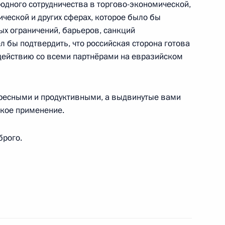
дного сотрудничества в торгово-экономической,
ической и других сферах, которое было бы
ых ограничений, барьеров, санкций
л бы подтвердить, что российская сторона готова
действию со всеми партнёрами на евразийском
ата мира по спортивной борьбе 2018 года
еко-римской борьбе в весовой категории до 97
тересными и продуктивными, а выдвинутые вами
ское применение.
брого.
ической партии «Справедливая Россия»
ой Республики