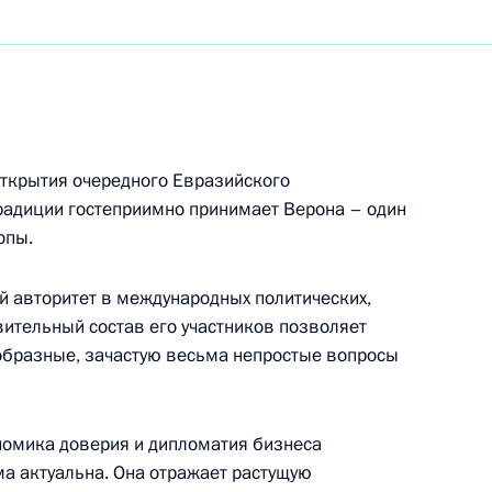
го конгресса, посвящённого 200-летию
кой академии наук
открытия очередного Евразийского
радиции гостеприимно принимает Верона – один
пионата мира по спортивной борьбе 2018 года
опы.
реко-римской борьбе в весовой категории
 авторитет в международных политических,
вительный состав его участников позволяет
образные, зачастую весьма непростые вопросы
 чемпионата мира по спортивной борьбе
номика доверия и дипломатия бизнеса
аниях по греко-римской борьбе в весовой
ьма актуальна. Она отражает растущую