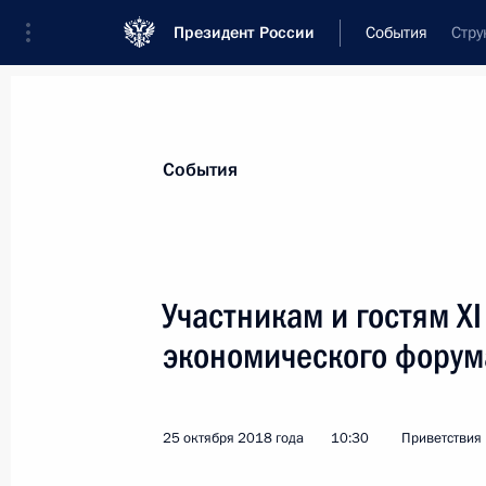
Президент России
События
Стру
Президент
Администрация
Государст
Новости
Стенограммы
Поездки
Те
События
Показа
Участникам и гостям X
экономического форум
Спортивным сборным командам Рос
борьбе, победившим на чемпионат
в Будапеште
25 октября 2018 года
10:30
Приветствия
29 октября 2018 года, 18:50