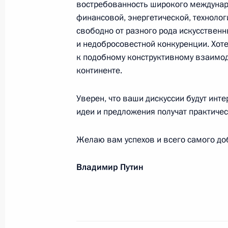
востребованность широкого междунаро
финансовой, энергетической, технолог
28 октября 2018 года, 19:00
свободно от разного рода искусственн
и недобросовестной конкуренции. Хоте
к подобному конструктивному взаимо
Мусе Евлоеву, победителю чемпион
континенте.
в Будапеште в соревнованиях по гр
кг
Уверен, что ваши дискуссии будут ин
28 октября 2018 года, 18:00
идеи и предложения получат практиче
Желаю вам успехов и всего самого до
Делегатам и гостям X съезда полит
Владимир Путин
28 октября 2018 года, 11:00
Милошу Земану, Президенту Чешск