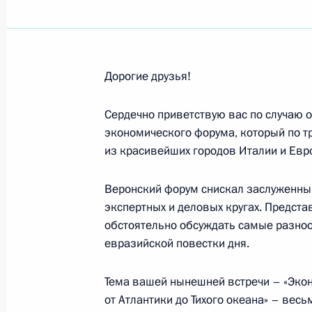
Участникам и гостям Международно
Института востоковедения Российс
Дорогие друзья!
29 октября 2018 года, 10:00
Сердечно приветствую вас по случаю 
экономического форума, который по т
Сергею Семёнову, победителю чем
из красивейших городов Италии и Евр
в Будапеште в соревнованиях по г
до 130 кг
Веронский форум снискал заслуженный
экспертных и деловых кругах. Предста
28 октября 2018 года, 19:10
обстоятельно обсуждать самые разно
евразийской повестки дня.
Александру Чехиркину, победителю
Тема вашей нынешней встречи – «Эко
2018 года в Будапеште в соревнов
от Атлантики до Тихого океана» – вес
категории до 77 кг