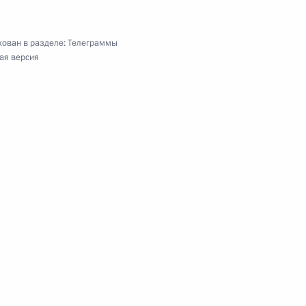
ован в разделе:
Телеграммы
ая версия
ьного и городского пассажирского транспорта
ионата мира по спортивной борьбе 2018 года
еко-римской борьбе в весовой категории до 60
оната мира по спортивной борьбе 2018 года
еко-римской борьбе в весовой категории до 67