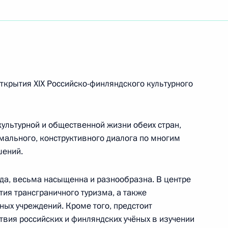
тям Международного форума «Российская
а
ткрытия XIX Российско-финляндского культурного
ультурной и общественной жизни обеих стран,
ального, конструктивного диалога по многим
ям XV Международного фестиваля «Москва
шений.
гда, весьма насыщенна и разнообразна. В центре
ия трансграничного туризма, а также
ных учреждений. Кроме того, предстоит
вия российских и финляндских учёных в изучении
рума «серебряных» добровольцев