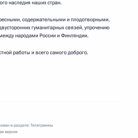
ого наследия наших стран.
тересными, содержательными и плодотворными,
вусторонних гуманитарных связей, упрочению
между народами России и Финляндии.
ссийские железные дороги»
ной работы и всего самого доброго.
я-заповедника «Зарайский кремль»
путных войск Российской Федерации
ован в разделе:
Телеграммы
ая версия