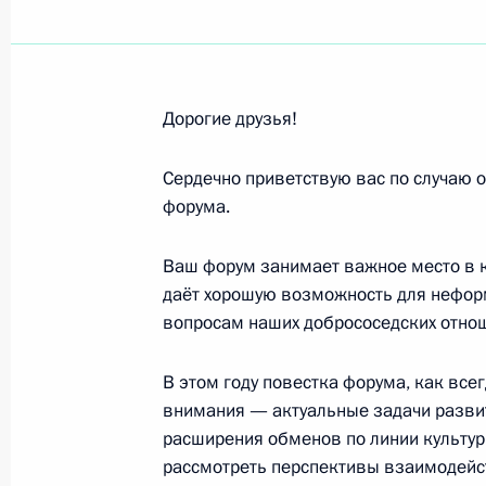
Участникам, организаторам и гос
энергетическая неделя»
3 октября 2018 года, 09:00
Дорогие друзья!
Родным и близким Романа Карцев
Сердечно приветствую вас по случаю о
форума.
2 октября 2018 года, 18:30
Ваш форум занимает важное место в к
даёт хорошую возможность для неформ
Участникам, организаторам и гост
вопросам наших добрососедских отно
встречает друзей»
1 октября 2018 года, 19:00
В этом году повестка форума, как все
внимания — актуальные задачи развит
расширения обменов по линии культур
рассмотреть перспективы взаимодейст
Участникам III Всероссийского фо