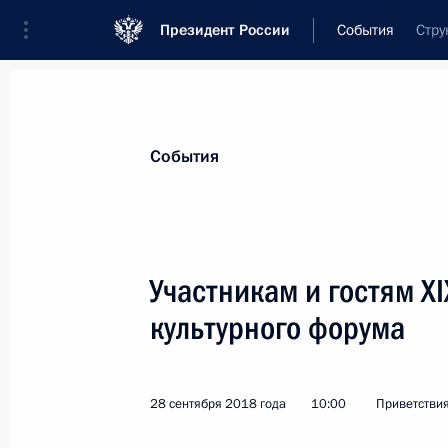
Президент России
События
Стру
Президент
Администрация
Государст
Новости
Стенограммы
Поездки
Те
События
Показа
Участникам и гостям X
культурного форума
Аркадию Дворковичу, президенту 
3 октября 2018 года, 19:10
28 сентября 2018 года
10:00
Приветстви