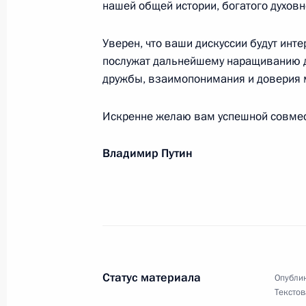
нашей общей истории, богатого духовн
1 октября 2018 года, 12:30
Уверен, что ваши дискуссии будут ин
послужат дальнейшему наращиванию д
дружбы, взаимопонимания и доверия 
Сотрудникам и ветеранам ОАО «Ро
1 октября 2018 года, 10:00
Искренне желаю вам успешной совмест
Владимир Путин
Коллективу государственного музе
1 октября 2018 года, 10:00
Личному составу и ветеранам Сухо
1 октября 2018 года, 08:30
Статус материала
Опублик
Текстов