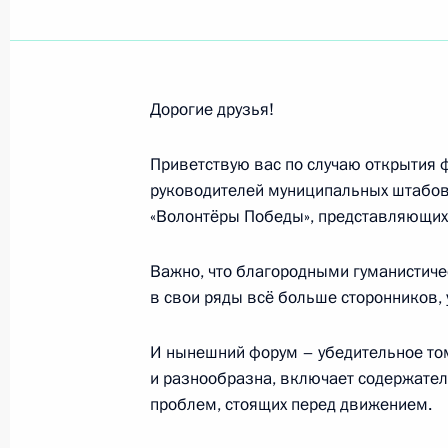
Юлии Каримовой, победительнице 
стрельбе 2018 года в стрельбе из
с дистанции 50 метров
Дорогие друзья!
8 сентября 2018 года, 20:00
Приветствую вас по случаю открытия 
руководителей муниципальных штабов
Участникам и гостям XI открытых В
«Волонтёры Победы», представляющих 
8 сентября 2018 года, 13:00
Важно, что благородными гуманистич
в свои ряды всё больше сторонников,
Участникам и гостям торжественно
И нынешний форум – убедительное то
российско-вьетнамской дружбы
и разнообразна, включает содержател
8 сентября 2018 года, 11:00
проблем, стоящих перед движением.