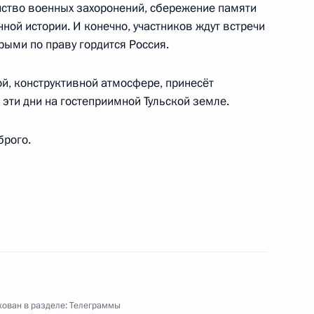
йство военных захоронений, сбережение памяти
нной истории. И конечно, участников ждут встречи
никову, Сергею Каменскому, победителям
рыми по праву гордится Россия.
ндовой стрельбе в стрельбе из малокалиберной
з трёх положений в командном первенстве
ой, конструктивной атмосфере, принесёт
 эти дни на гостеприимной Тульской земле.
брого.
 завода «Красное знамя»
х спортивных соревнований школьников
ован в разделе:
Телеграммы