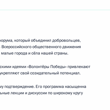
чемпионата мира по пулевой и стендовой
 малокалиберной винтовки из трёх положений
форума, который объединил добровольцев,
 Всероссийского общественного движения
сероссийских юношеских игр боевых искусств
малые города и сёла нашей страны.
ескими идеями «Волонтёры Победы» привлекают
 укрепляют свой созидательный потенциал.
го собрания по случаю 60-летия Общества
му подтверждение. Его программа насыщенна
ьные лекции и дискуссии по широкому кругу