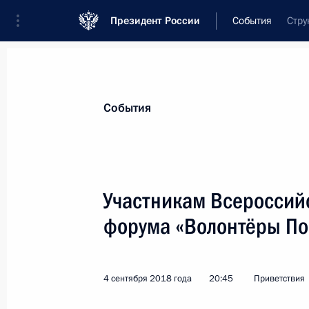
Президент России
События
Стру
Президент
Администрация
Государст
Новости
Стенограммы
Поездки
Те
События
Показа
Участникам Всероссий
форума «Волонтёры П
Участникам и гостям Международн
парусников – 2018»
9 сентября 2018 года, 02:00
4 сентября 2018 года
20:45
Приветствия