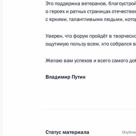
Это поддержка ветеранов, благоустро
о героях и ратных страницах отечестве
Назару Лугинцу, Владимиру Маслен
с яркими, талантливыми людьми, кото
чемпионата мира по пулевой и сте
винтовки с дистанции 50 метров и
Уверен, что форум пройдёт в творческ
6 сентября 2018 года, 20:00
ощутимую пользу всем, кто собрался в
Желаю вам успехов и всего самого до
Трудовому коллективу и ветеранам
Владимир Путин
6 сентября 2018 года, 10:00
Участникам и гостям Всероссийски
«Президентские состязания»
5 сентября 2018 года, 19:00
Статус материала
Опублик