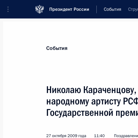
Президент России
События
Стру
Президент
Администрация
Государст
Новости
Стенограммы
Поездки
Те
События
Показа
Николаю Караченцову, 
народному артисту РСФ
Поздравление педагогам, учащимс
государственного института кинем
Государственной прем
3 ноября 2009 года, 19:00
27 октября 2009 года
11:40
Поздравлен