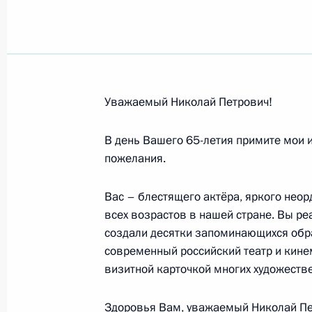
Приветствие организаторам и участ
3 ноября 2009 года, 10:00
Уважаемый Николай Петрович!
Раисе Максимовой, актрисе Москов
имени А.П.Чехова, народной артис
В день Вашего 65-летия примите мои 
2 ноября 2009 года, 11:00
пожелания.
Вас – блестящего актёра, яркого нео
всех возрастов в нашей стране. Вы ре
А.Костенюк, Н.Косинцевой, Т.Косин
создали десятки запоминающихся обра
сборной России по шахматам
современный российский театр и кине
1 ноября 2009 года, 18:00
визитной карточкой многих художеств
Здоровья Вам, уважаемый Николай Пет