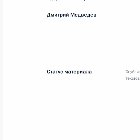
Октябрь 2009 года
Дмитрий Медведев
Раисе Рязановой, актрисе театра и
Государственной премии СССР
31 октября 2009 года, 10:50
Епископу Езрасу, главе Ново-Нахи
Статус материала
Опублик
апостольской церкви
Текстов
30 октября 2009 года, 11:00
Президенту факультета журналисти
29 октября 2009 года, 17:30