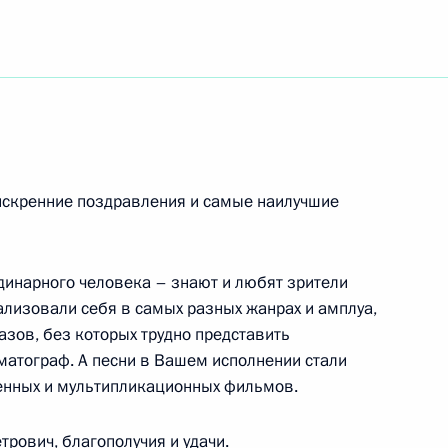
никам III Ассамблеи Русского мира
ского Художественного академического театра
тке России
искренние поздравления и самые наилучшие
рдинарного человека – знают и любят зрители
ализовали себя в самых разных жанрах и амплуа,
цевой, В.Гуниной, М.Романько – женской
зов, без которых трудно представить
матограф. А песни в Вашем исполнении стали
енных и мультипликационных фильмов.
рович, благополучия и удачи.