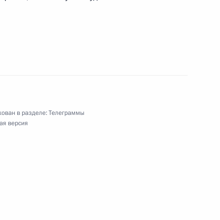
 кино, народной артистке РФ, лауреату
чеванской и Российской епархии Армянской
ован в разделе:
Телеграммы
ая версия
ки МГУ имени М.В.Ломоносова Ясену Засурскому