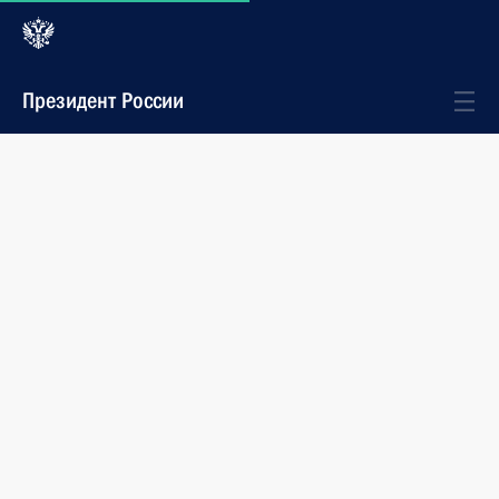
Президент России
Телеграммы
События
Тамаре Синявской, оперной певице,
педагогу, народной артистке СССР
6 июля 2018 года
09:30
Поздравления