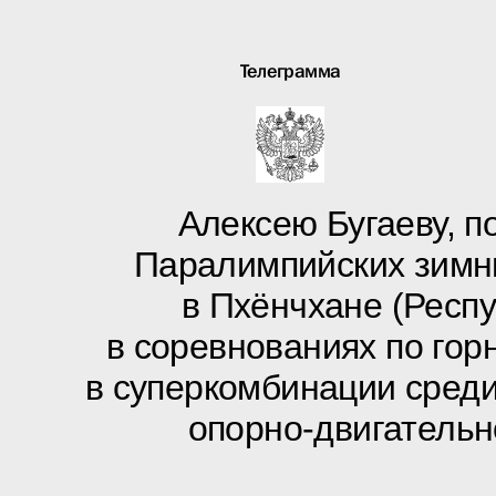
Телеграмма
Алексею Бугаеву, п
Паралимпийских зимни
в Пхёнчхане (Респ
в соревнованиях по го
в суперкомбинации сред
опорно-двигательн