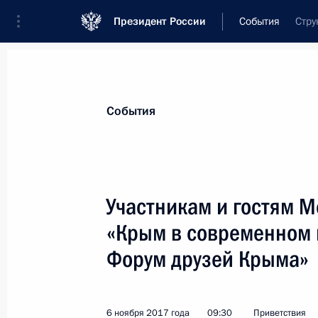
Президент России
События
Стру
Президент
Администрация
Государст
Новости
Стенограммы
Поездки
Те
События
Показа
Участникам и гостям 
«Крым в современном 
Участникам, организаторам и гост
культурного форума
Форум друзей Крыма»
16 ноября 2017 года, 10:00
6 ноября 2017 года
09:30
Приветствия