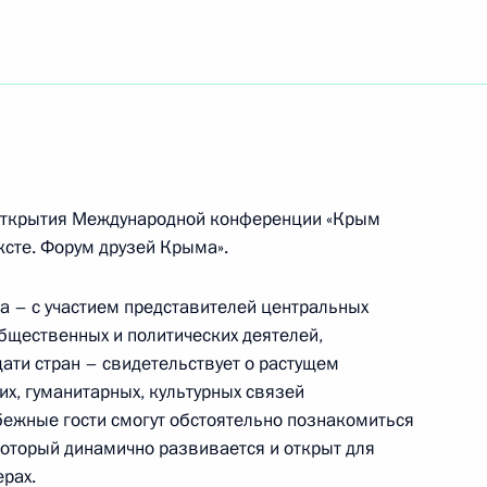
риятия, посвящённого 300-летию образования
епархии Армянской апостольской церкви
и «Алмазный фонд»
 открытия Международной конференции «Крым
сте. Форум друзей Крыма».
 – с участием представителей центральных
бщественных и политических деятелей,
мпионате мира по самбо 2017 года в Сочи
ати стран – свидетельствует о растущем
х, гуманитарных, культурных связей
убежные гости смогут обстоятельно познакомиться
который динамично развивается и открыт для
рах.