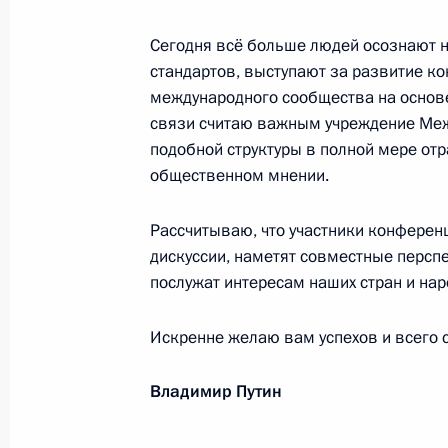
Боруту Пахору, Президенту Республ
Сегодня всё больше людей осознают 
13 ноября 2017 года, 12:10
стандартов, выступают за развитие к
международного сообщества на основе
связи считаю важным учреждение Меж
Участникам и гостям торжественно
подобной структуры в полной мере от
общественном мнении.
13 ноября 2017 года, 12:00
Рассчитываю, что участники конферен
дискуссии, наметят совместные персп
Хасану Рухани, Президенту Исламс
послужат интересам наших стран и нар
13 ноября 2017 года, 11:50
Искренне желаю вам успехов и всего 
Владимир Путин
Фуаду Маасуму, Президенту Респуб
13 ноября 2017 года, 11:50