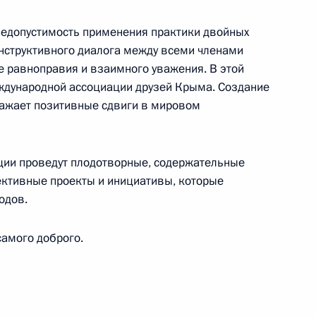
ики Словении
недопустимость применения практики двойных
онструктивного диалога между всеми членами
 равноправия и взаимного уважения. В этой
дународной ассоциации друзей Крыма. Создание
го мероприятия, посвящённого Дню экономиста
ражает позитивные сдвиги в мировом
ции проведут плодотворные, содержательные
ективные проекты и инициативы, которые
кой Республики Иран
одов.
самого доброго.
лики Ирак