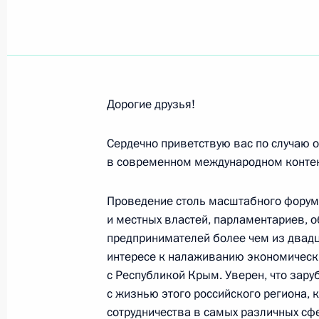
Участникам торжественного мероп
Российской и Ново-Нахичеванской 
15 ноября 2017 года, 13:00
Дорогие друзья!
Сотрудникам и ветеранам выставк
Сердечно приветствую вас по случаю
15 ноября 2017 года, 10:00
в современном международном контек
Проведение столь масштабного форума
и местных властей, парламентариев, о
Сборной России, победившей на че
предпринимателей более чем из двадц
в общекомандном зачёте
интересе к налаживанию экономически
13 ноября 2017 года, 21:00
с Республикой Крым. Уверен, что зар
с жизнью этого российского региона, 
сотрудничества в самых различных сфе