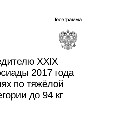
Телеграмма
едителю XXIX
сиады 2017 года
иях по тяжёлой
гории до 94 кг