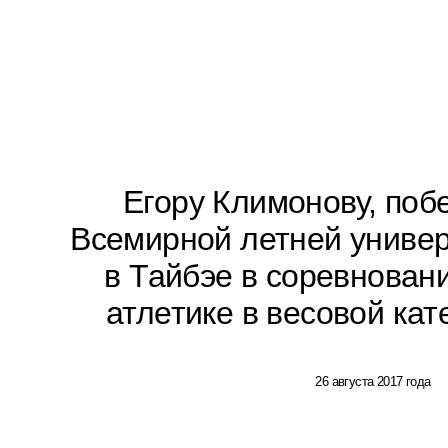
Егору Климонову, поб
Всемирной летней универ
в Тайбэе в соревнован
атлетике в весовой кате
26 августа 2017 года