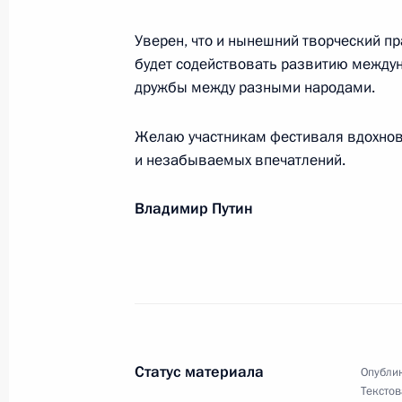
Уверен, что и нынешний творческий п
будет содействовать развитию между
Личному составу и ветеранам Возд
дружбы между разными народами.
2 августа 2017 года, 09:00
Желаю участникам фестиваля вдохнове
и незабываемых впечатлений.
Июль 2017 года
Владимир Путин
Российской делегации – участнику 
в Самсуне
31 июля 2017 года, 19:30
Евгению Рылову, победителю чемп
Статус материала
Опублик
в Будапеште в соревнованиях по п
Текстов