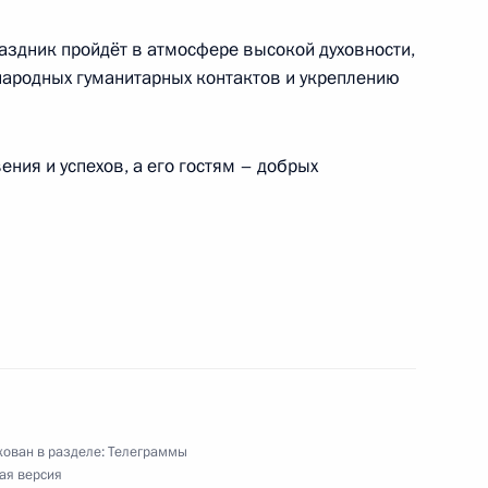
раздник пройдёт в атмосфере высокой духовности,
народных гуманитарных контактов и укреплению
ушно-десантных войск России
ния и успехов, а его гостям – добрых
XXIII Сурдлимпийских летних игр 2017 года
ионата мира по водным видам спорта 2017 года
ован в разделе:
Телеграммы
лаванию на 200 метров на спине
ая версия