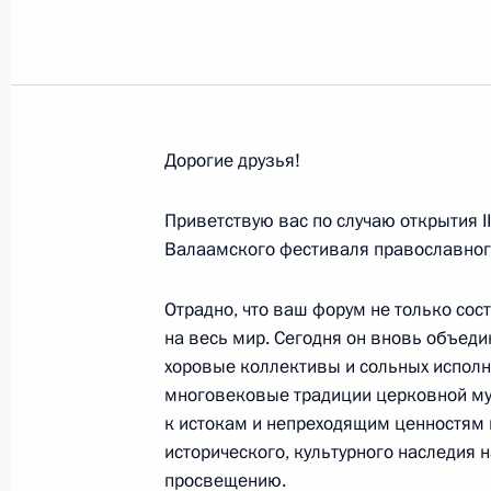
Работникам и ветеранам железнод
6 августа 2017 года, 10:00
Участникам, организаторам и гос
Дорогие друзья!
«Машук-2017»
5 августа 2017 года, 10:00
Приветствую вас по случаю открытия 
Валаамского фестиваля православного
Отрадно, что ваш форум не только сост
Румену Радеву, Президенту Респуб
на весь мир. Сегодня он вновь объед
4 августа 2017 года, 10:00
хоровые коллективы и сольных исполни
многовековые традиции церковной му
к истокам и непреходящим ценностям 
Делегатам и гостям VI съезда Всем
исторического, культурного наследия
просвещению.
3 августа 2017 года, 10:00