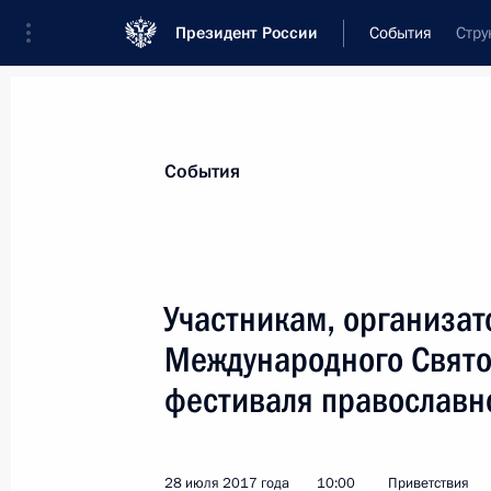
Президент России
События
Стру
Президент
Администрация
Государст
Новости
Стенограммы
Поездки
Те
События
Показа
Участникам, организато
Международного Свято
Участникам и гостям XXV Фестиваля
фестиваля православн
6 августа 2017 года, 16:30
28 июля 2017 года
10:00
Приветствия