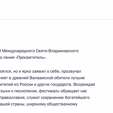
орожного транспорта
тям Северо-Кавказского молодёжного форума
III Международного Свято-Владимирского
 пения «Просветитель».
оялся, но и ярко заявил о себе, прозвучал
лики Болгарии
иняет в древней Валаамской обители лучшие
телей из России и других государств. Возрождая
зыки и песнопения, фестиваль обращает нас
православия, служит сохранению богатейшего
ирного конгресса татар
 нашей страны, широкому общественному