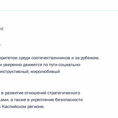
ям шестнадцатой церемонии вручения
радиовещания «Радиомания»
ч!
.
оритетом среди соотечественников и за рубежом.
иденту Туркменистана
 уверенно движется по пути социально-
конструктивный, миролюбивый
 в развитие отношений стратегического
ого форума «Примаковские чтения»
ами, а также в укрепление безопасности
в Каспийском регионе.