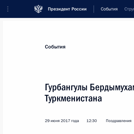
Президент России
События
Стру
Президент
Администрация
Государст
Новости
Стенограммы
Поездки
Те
События
Показа
Гурбангулы Бердымуха
Туркменистана
Участникам и гостям VI съезда Вс
и рационализаторов
1 июля 2017 года, 12:00
29 июня 2017 года
12:30
Поздравления