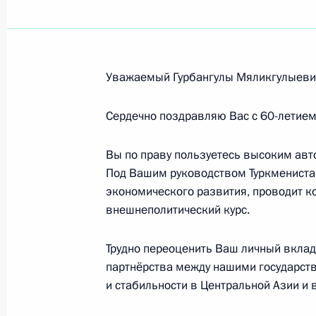
Июнь 2017 года
Участникам, организаторам и гост
Национальной премии в области 
Уважаемый Гурбангулы Мяликгулыеви
30 июня 2017 года, 19:30
Сердечно поздравляю Вас с 60-летием
Вы по праву пользуетесь высоким авт
Гурбангулы Бердымухамедову, През
Под Вашим руководством Туркменистан
29 июня 2017 года, 12:30
экономического развития, проводит 
внешнеполитический курс.
Трудно переоценить Ваш личный вклад
Участникам и гостям Международн
партнёрства между нашими государств
29 июня 2017 года, 11:00
и стабильности в Центральной Азии и 