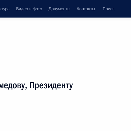
ктура
Видео и фото
Документы
Контакты
Поиск
венный Совет
Совет Безопасности
Комиссии и советы
леграммы
Сведения о Президенте
июнь, 2017
ть следующие материалы
медову, Президенту
ероссийского общества изобретателей