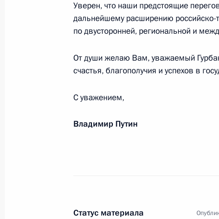
Уверен, что наши предстоящие перего
Участникам и гостям VIII Междуна
дальнейшему расширению российско-
по двусторонней, региональной и межд
28 июня 2017 года, 10:00
От души желаю Вам, уважаемый Гурба
счастья, благополучия и успехов в гос
Победителю чемпионата мира по тх
Максиму Храмцову
С уважением,
27 июня 2017 года, 18:00
Владимир Путин
Победителям командного чемпиона
2017 года в Ханты-Мансийске
27 июня 2017 года, 17:00
Статус материала
Опублик