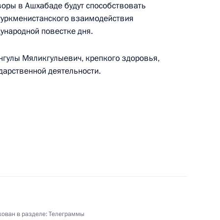
воры в Ашхабаде будут способствовать
родного военно-морского салона
туркменистанского взаимодействия
ународной повестке дня.
нгулы Мяликгулыевич, крепкого здоровья,
ударственной деятельности.
эквондо 2017 года в Мучжу (Республика Корея)
та мира по шахматам среди мужчин и женщин
ован в разделе:
Телеграммы