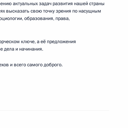
ению актуальных задач развития нашей страны
иях высказать свою точку зрения по насущным
емпионата мира по велоспорту на треке
оциологии, образования, права,
0 метров
ворческом ключе, а её предложения
е дела и начинания.
ого Пасхального фестиваля
хов и всего самого доброго.
и Кириллу