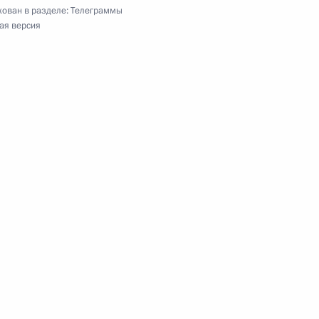
гражданам России, отмечающим Светлое
ован в разделе:
Телеграммы
ая версия
директору АНО «Общественное телевидение
публики Индии, и Нарендре Моди, Премьер-