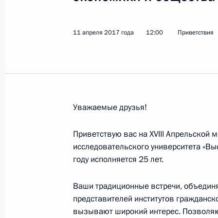
Участникам и гостям X съезда Общ
работодателей «Российский союз с
11 апреля 2017 года
12:00
Приветствия
18 апреля 2017 года, 11:00
Светлане Немоляевой, актрисе Мос
Вл.Маяковского, народной артист
Уважаемые друзья!
18 апреля 2017 года, 09:00
Приветствую вас на XVIII Апрельской
исследовательского университета «В
году исполняется 25 лет.
Денису Дмитриеву, победителю чем
в Гонконге в индивидуальном спри
Ваши традиционные встречи, объедин
17 апреля 2017 года, 19:00
представителей институтов гражданско
вызывают широкий интерес. Позволяю