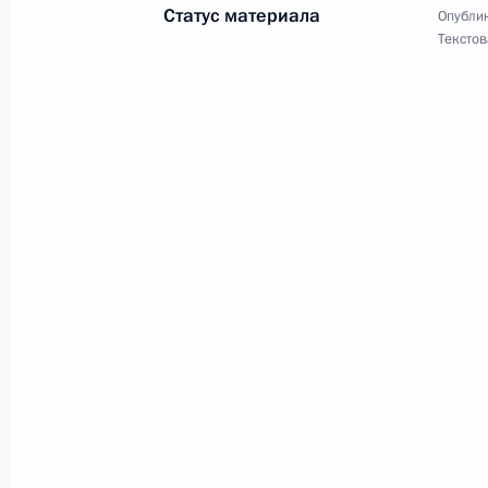
Православным христианам и всем 
Статус материала
Опублик
Христово Воскресение
Текстов
16 апреля 2017 года, 09:00
Анатолию Лысенко, генеральному 
России»
14 апреля 2017 года, 09:00
Пранабу Мукерджи, Президенту Рес
министру Республики Индии
13 апреля 2017 года, 10:00