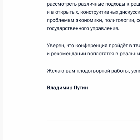
рассмотреть различные подходы к реш
и в открытых, конструктивных дискусс
Дарье Шмелёвой, победительнице ч
проблемам экономики, политологии, с
2017 года в Гонконге в гите на 50
государственного управления.
17 апреля 2017 года, 18:30
Уверен, что конференция пройдёт в т
и рекомендации воплотятся в реальны
Участникам и гостям XVI Московск
Желаю вам плодотворной работы, успе
16 апреля 2017 года, 19:00
Владимир Путин
Патриарху Московскому и всея Рус
16 апреля 2017 года, 09:05