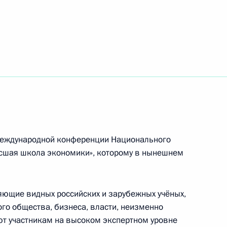
ероссийского межотраслевого объединения
троителей»
ковского академического театра имени
ке РСФСР
 международной конференции Национального
ысшая школа экономики», которому в нынешнем
пионата мира по велоспорту на треке 2017 года
нте
яющие видных российских и зарубежных учёных,
го общества, бизнеса, власти, неизменно
т участникам на высоком экспертном уровне