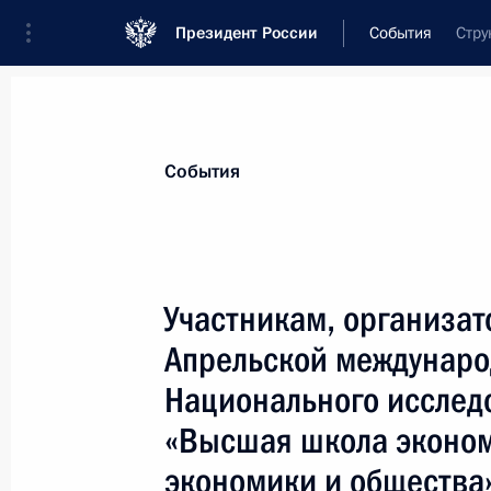
Президент России
События
Стру
Президент
Администрация
Государст
Новости
Стенограммы
Поездки
Те
События
Показа
Участникам, организато
Апрельской междунар
Участникам и гостям XIV Съезда У
Российской Федерации
Национального исслед
19 апреля 2017 года, 11:00
«Высшая школа эконо
экономики и общества