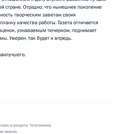
ей стране. Отрадно, что нынешнее поколение
рность творческим заветам своих
ланку качества работы. Газета отличается
ации «Роскосмос»
оценок, узнаваемым почерком, поднимает
ы. Уверен, так будет и впредь.
наилучшего.
еждународного общественного фонда социально-
 исследований
й олимпийской чемпионке, заслуженному
ован в разделе:
Телеграммы
ая версия