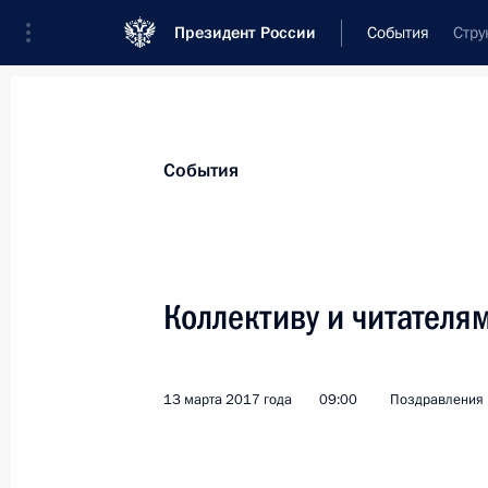
Президент России
События
Стру
Президент
Администрация
Государст
Новости
Стенограммы
Поездки
Те
События
Показа
Коллективу и читателя
Участникам Всемирных зимних игр
14 марта 2017 года, 12:00
13 марта 2017 года
09:00
Поздравления