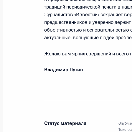
традиций периодической печати в наш
журналистов «Известий» сохраняет ве
предшественников и уверенно держит п
Ветеранам и коллективу госкорпор
объективностью и основательностью 
3 марта 2017 года, 19:30
актуальные, волнующие людей проблем
Желаю вам ярких свершений и всего 
Михаилу Горбачёву, президенту М
Владимир Путин
экономических и политологических
2 марта 2017 года, 10:00
Раисе Сметаниной, четырёхкратно
мастеру спорта СССР
Статус материала
Опублик
1 марта 2017 года, 11:00
Текстов