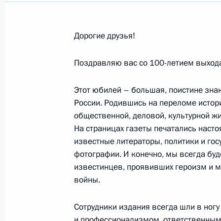
Коллективу и читателям газеты «Из
13 марта 2017 года, 09:00
Дорогие друзья!
Поздравляю вас со 100-летием выхода
Зурабу Соткилаве, оперному певцу,
12 марта 2017 года, 10:00
Этот юбилей – большая, поистине знак
России. Родившись на переломе истори
общественной, деловой, культурной ж
Джеймсу Эрнесто Моралесу Кабрере
На страницах газеты печатались наст
известные литераторы, политики и го
9 марта 2017 года, 14:30
фотографии. И конечно, мы всегда бу
известинцев, проявивших героизм и м
войны.
Участникам торжественной церемо
актёрской премии имени Андрея М
Сотрудники издания всегда шли в ног
и профессионализмом, ответственным
8 марта 2017 года, 18:00