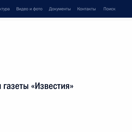
ктура
Видео и фото
Документы
Контакты
Поиск
венный Совет
Совет Безопасности
Комиссии и советы
леграммы
Сведения о Президенте
февраль, 2017
ть следующие материалы
м газеты «Известия»
 Специальной олимпиады 2017 года