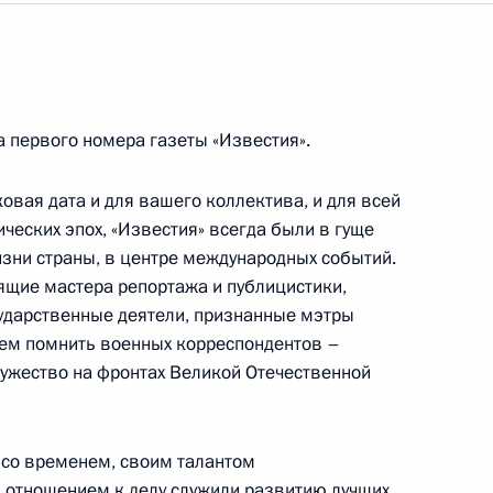
вестия»
 первого номера газеты «Известия».
 педагогу, народному артисту СССР
овая дата и для вашего коллектива, и для всей
ческих эпох, «Известия» всегда были в гуще
изни страны, в центре международных событий.
, Президенту Республики Гватемала
оящие мастера репортажа и публицистики,
сударственные деятели, признанные мэтры
дем помнить военных корреспондентов –
ужество на фронтах Великой Отечественной
нии вручения Российской национальной
иронова «Фигаро»
у со временем, своим талантом
 отношением к делу служили развитию лучших