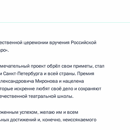
вестия»
 педагогу, народному артисту СССР
жественной церемонии вручения Российской
ро».
амечательный проект обрёл свои приметы, стал
 Санкт-Петербурга и всей страны. Премия
, Президенту Республики Гватемала
Александровича Миронова и нацелена
оторые искренне любят своё дело и сохраняют
ечественной театральной школы.
нии вручения Российской национальной
уженным успехом, желаю им и всем
иронова «Фигаро»
ых достижений и, конечно, неиссякаемого