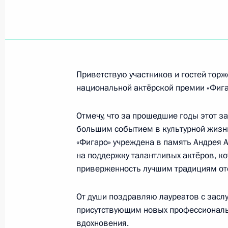
Коллективу и читателям газеты «Из
13 марта 2017 года, 09:00
Зурабу Соткилаве, оперному певцу,
Приветствую участников и гостей тор
12 марта 2017 года, 10:00
национальной актёрской премии «Фига
Отмечу, что за прошедшие годы этот з
большим событием в культурной жизни
Джеймсу Эрнесто Моралесу Кабрере
«Фигаро» учреждена в память Андрея 
9 марта 2017 года, 14:30
на поддержку талантливых актёров, к
приверженность лучшим традициям от
Участникам торжественной церемо
От души поздравляю лауреатов с засл
актёрской премии имени Андрея М
присутствующим новых профессиональн
вдохновения.
8 марта 2017 года, 18:00