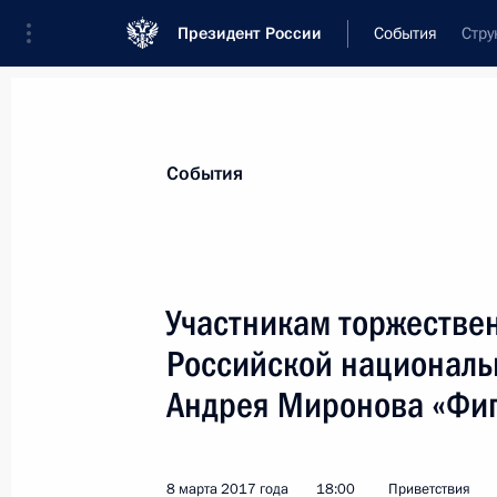
Президент России
События
Стру
Президент
Администрация
Государст
Новости
Стенограммы
Поездки
Те
События
Показа
Участникам торжестве
Российской националь
Участникам Всемирных зимних игр
Андрея Миронова «Фи
14 марта 2017 года, 12:00
8 марта 2017 года
18:00
Приветствия