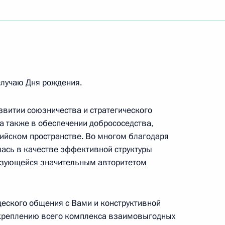
телей специальных служб, органов
х органов иностранных государств – партнёров
случаю Дня рождения.
рговли
звитии союзничества и стратегического
а также в обеспечении добрососедства,
зийском пространстве. Во многом благодаря
ась в качестве эффективной структуры
льзующейся значительным авторитетом
еского общения с Вами и конструктивной
креплению всего комплекса взаимовыгодных
дожественному руководителю – директору Санкт-