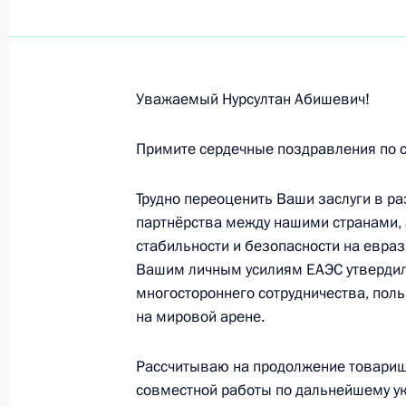
Участникам XV совещания руководи
безопасности и правоохранительны
ФСБ России
27 июля 2016 года, 11:00
Уважаемый Нурсултан Абишевич!
Примите сердечные поздравления по 
Работникам и ветеранам сферы то
Трудно переоценить Ваши заслуги в ра
23 июля 2016 года, 11:00
партнёрства между нашими странами, 
стабильности и безопасности на евра
Вашим личным усилиям ЕАЭС утвердил
Мирей Матье, певице
многостороннего сотрудничества, по
на мировой арене.
22 июля 2016 года, 13:00
Рассчитываю на продолжение товарищ
совместной работы по дальнейшему у
Борису Эйфману, балетмейстеру, ху