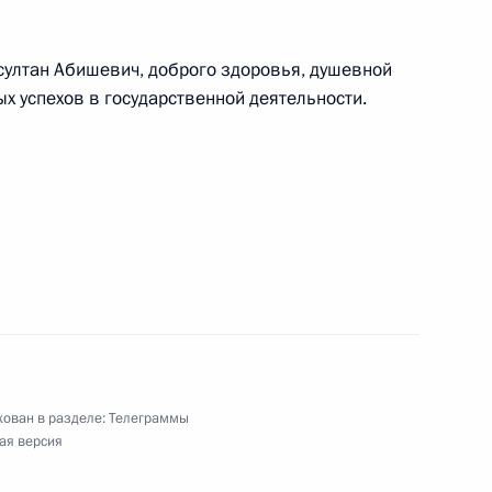
академического театра балета, народному
ултан Абишевич, доброго здоровья, душевной
ых успехов в государственной деятельности.
, композитору, поэту, народному артисту России
дной артистке РСФСР
ован в разделе:
Телеграммы
ая версия
ВАЗ»