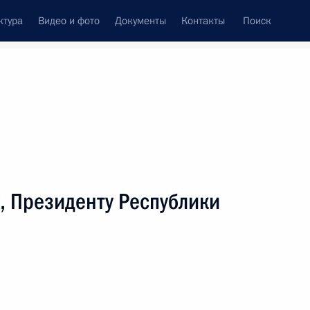
ктура
Видео и фото
Документы
Контакты
Поиск
венный Совет
Совет Безопасности
Комиссии и советы
леграммы
Сведения о Президенте
июнь, 2016
ть следующие материалы
, Президенту Республики
рисе, народной артистке РСФСР