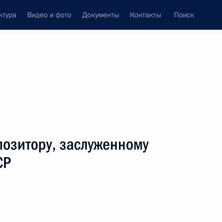
ктура
Видео и фото
Документы
Контакты
Поиск
венный Совет
Совет Безопасности
Комиссии и советы
леграммы
Сведения о Президенте
июль, 2015
ть следующие материалы
позитору, заслуженному
СР
актёру, сценаристу, продюсеру, народному