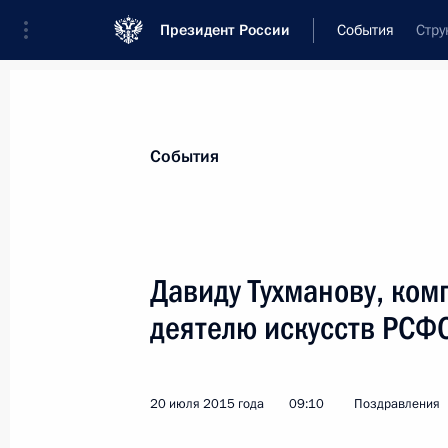
Президент России
События
Стру
Президент
Администрация
Государст
Новости
Стенограммы
Поездки
Те
События
Показа
Давиду Тухманову, ком
деятелю искусств РСФ
Июль 2015 года
Леониду Якубовичу, телеведущему, 
артисту России
20 июля 2015 года
09:10
Поздравления
31 июля 2015 года, 11:20