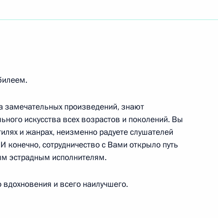
публики Индии, Нарендре Моди, Премьер-
билеем.
ра замечательных произведений, знают
ьного искусства всех возрастов и поколений. Вы
тилях и жанрах, неизменно радуете слушателей
И конечно, сотрудничество с Вами открыло путь
ым эстрадным исполнителям.
кино, народному артисту России
 вдохновения и всего наилучшего.