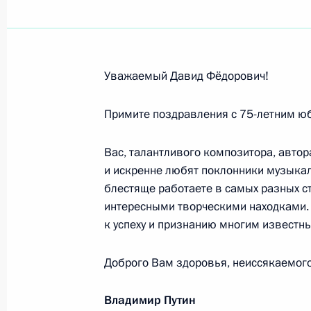
Пранабу Мукерджи, Президенту Рес
министру Республики Индии
Уважаемый Давид Фёдорович!
28 июля 2015 года, 17:00
Примите поздравления с 75-летним ю
Вас, талантливого композитора, авто
И.Б.Селезнёвой, Т.Г.Селезнёвой
и искренне любят поклонники музыкал
20 июля 2015 года, 14:00
блестяще работаете в самых разных с
интересными творческими находками. 
к успеху и признанию многим известн
Олегу Анофриеву, актёру театра и 
Доброго Вам здоровья, неиссякаемого
20 июля 2015 года, 09:20
Владимир Путин