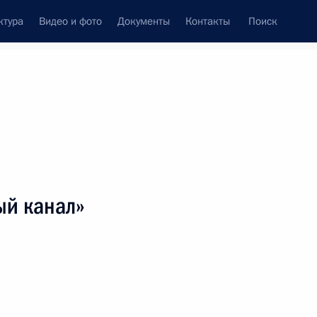
ктура
Видео и фото
Документы
Контакты
Поиск
венный Совет
Совет Безопасности
Комиссии и советы
леграммы
Сведения о Президенте
март, 2015
ть следующие материалы
ый канал»
ственной противопожарной службы России