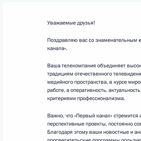
Участникам и гостям Конференции 
о нераспространении ядерного ор
Уважаемые друзья!
28 апреля 2015 года, 06:00
Поздравляю вас со знаменательным ю
канала».
Участникам и гостям XI Съезда упо
Ваша телекомпания объединяет высок
Федерации «Роль и задачи институ
традициям отечественного телевидени
в формировании и реализации госу
медийного пространства, в курсе мир
семьи и детства»
работе, а оперативность, актуальност
27 апреля 2015 года, 10:30
критериями профессионализма.
Важно, что «Первый канал» стремится 
Участникам и гостям военно-науч
перспективные проекты, постоянно со
Благодаря этому ваши новостные и ан
в Великой Отечественной войне и 
просветительские программы пользую
Российской Федерации