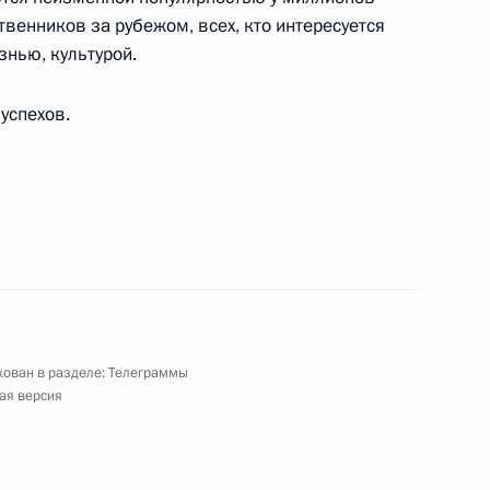
твенников за рубежом, всех, кто интересуется
знью, культурой.
успехов.
ям второй Московской антинаркотической
з геноцида»
ован в разделе:
Телеграммы
ая версия
н Азии и Африки