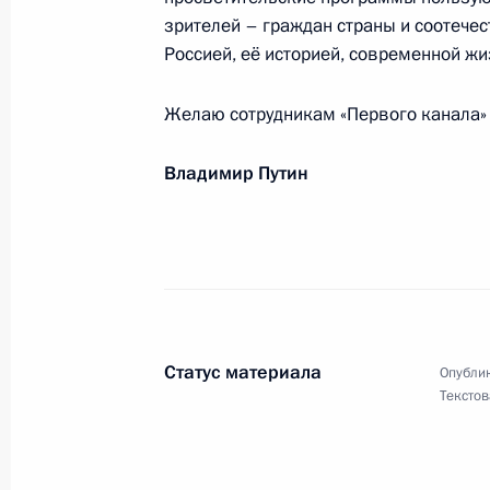
зрителей – граждан страны и соотечес
24 апреля 2015 года, 10:30
Россией, её историей, современной жи
Желаю сотрудникам «Первого канала» 
Участникам, организаторам и гост
министерской конференции
Владимир Путин
23 апреля 2015 года, 12:00
Участникам вечера памяти «Мир бе
22 апреля 2015 года, 18:30
Статус материала
Опублик
Текстов
Участникам и гостям саммита стра
22 апреля 2015 года, 10:00