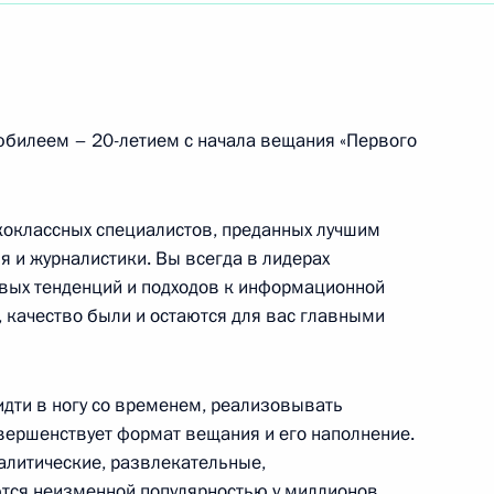
2015 года по рассмотрению действия Договора
ужия
билеем – 20-летием с начала вещания «Первого
лномоченных по правам ребёнка в субъектах
оклассных специалистов, преданных лучшим
та уполномоченных по правам ребенка
я и журналистики. Вы всегда в лидерах
дарственной политики России в области охраны
овых тенденций и подходов к информационной
ь, качество были и остаются для вас главными
идти в ногу со временем, реализовывать
ной конференции, посвящённой 70-летию Победы
вершенствует формат вещания и его наполнение.
алитические, развлекательные,
20-летию учреждения Академии военных наук
тся неизменной популярностью у миллионов