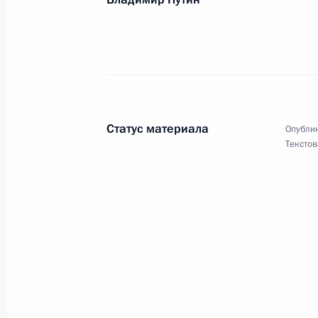
Галине Польских, актрисе театра и
27 ноября 2014 года, 09:00
Коллективу ФГБУ науки «Музей ант
(Кунсткамера)» РАН
Статус материала
Опублик
24 ноября 2014 года, 09:15
Текстов
Татьяне Тихоновой
24 ноября 2014 года, 09:10
Николаю Добронравову, поэту
22 ноября 2014 года, 10:40