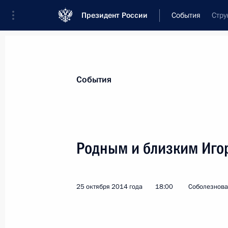
Президент России
События
Стру
Президент
Администрация
Государст
Новости
Стенограммы
Поездки
Те
События
Показа
Родным и близким Иго
Евгению Хорошевцеву, диктору, на
8 декабря 2014 года, 19:00
25 октября 2014 года
18:00
Соболезнова