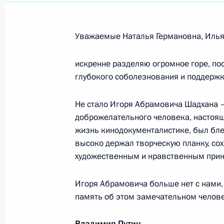
Алисе Фрейндлих, народной артист
8 декабря 2014 года, 09:00
Уважаемые Наталья Германовна, Илья
искренне разделяю огромное горе, по
Участникам и гостям IX торжестве
глубокого соболезнования и поддержк
Паралимпийского комитета России
3 декабря 2014 года, 09:20
Не стало Игоря Абрамовича Шадхана –
доброжелательного человека, настоящ
жизнь кинодокументалистике, был бл
Ноябрь 2014 года
высоко держал творческую планку, с
художественным и нравственным при
Махмуду Аббасу, Президенту Госуда
29 ноября 2014 года, 12:00
Игоря Абрамовича больше нет с нами, 
память об этом замечательном челове
Владимир Путин