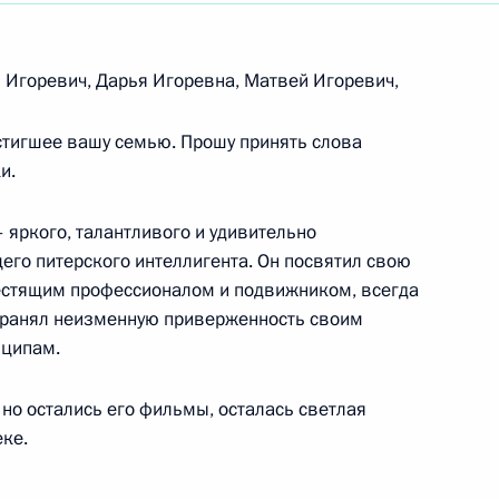
ке СССР, лауреату Государственной премии
 Игоревич, Дарья Игоревна, Матвей Игоревич,
стигшее вашу семью. Прошу принять слова
нной церемонии награждения премией
и.
 «Возвращение в жизнь»
 яркого, талантливого и удивительно
его питерского интеллигента. Он посвятил свою
естящим профессионалом и подвижником, всегда
охранял неизменную приверженность своим
нципам.
рства Палестина
но остались его фильмы, осталась светлая
ке.