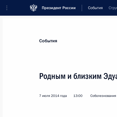
Президент России
События
Стру
Президент
Администрация
Государст
Новости
Стенограммы
Поездки
Те
События
Показа
Родным и близким Эду
Юрию Романенко, лётчику-космона
1 августа 2014 года, 09:35
7 июля 2014 года
13:00
Соболезнования