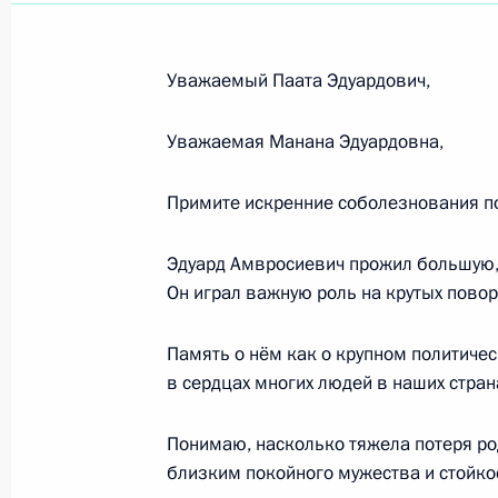
Июль 2014 года
Участникам Международного научн
Уважаемый Паата Эдуардович,
Уроки истории»
31 июля 2014 года, 10:00
Уважаемая Манана Эдуардовна,
Примите искренние соболезнования по
Российским мусульманам
Эдуард Амвросиевич прожил большую
28 июля 2014 года, 09:19
Он играл важную роль на крутых повор
Память о нём как о крупном политичес
Фуаду Маасуму, Президенту Респуб
в сердцах многих людей в наших стран
25 июля 2014 года, 16:40
Понимаю, насколько тяжела потеря ро
близким покойного мужества и стойкос