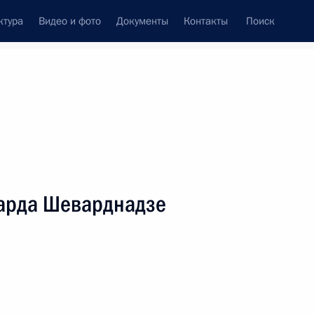
ктура
Видео и фото
Документы
Контакты
Поиск
венный Совет
Совет Безопасности
Комиссии и советы
леграммы
Сведения о Президенте
июль, 2014
ть следующие материалы
арда Шеварднадзе
вту, дважды Герою Советского Союза