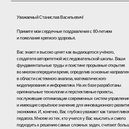
Уважаемый Станислав Васильевич!
Примите мои сердечные поздравления с 80-летием
и пожелания крепкого здоровья.
Вас знают и высоко ценят как выдающегося учёного,
создателя авторитетной исследовательской школы. Ваши
фундаментальные труды и поистине прорывные открытия
во многом опередили время, определив основные направле
в области системного анализа, математического
моделирования и информатики. На их базе разработаны
оригинальные технологии и перспективные проекты,
послужившие оптимизации современных систем управлени
и имеющие серьёзное значение для инновационного развити
экономики. И, конечно, Вас глубоко уважают как талантливо
педагога. Многие из тех, кто учился у Вас мыслить и смело
подходить к решению самых сложных задач, считают боль