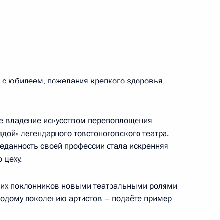
дной выставки вертолётной индустрии
го русского народного собора
 с юбилеем, пожелания крепкого здоровья,
ое владение искусством перевоплощения
дой» легендарного товстоноговского театра.
щероссийского конгресса муниципальных
реданность своей профессии стала искренняя
 цеху.
оих поклонников новыми театральными ролями
лодому поколению артистов – подаёте пример
дмиле Зориной и сыну Филиппу Янковскому,