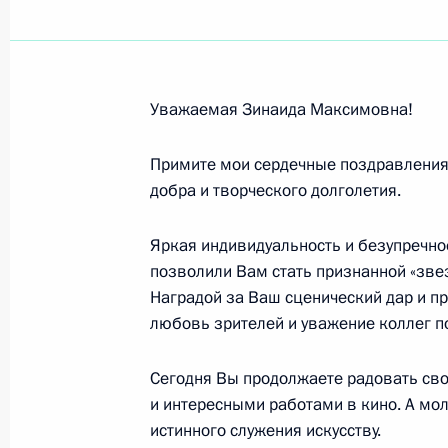
Участникам и гостям II Междунаро
21 мая 2009 года, 11:30
Уважаемая Зинаида Максимовна!
Участникам и гостям XIII Всемирно
Примите мои сердечные поздравления
добра и творческого долголетия.
21 мая 2009 года, 11:00
Яркая индивидуальность и безупречн
позволили Вам стать признанной «звез
Участникам и гостям собрания Об
Наградой за Ваш сценический дар и п
образований
любовь зрителей и уважение коллег по
20 мая 2009 года, 15:00
Сегодня Вы продолжаете радовать св
и интересными работами в кино. А мо
истинного служения искусству.
Семье Олега Янковского, вдове Лю