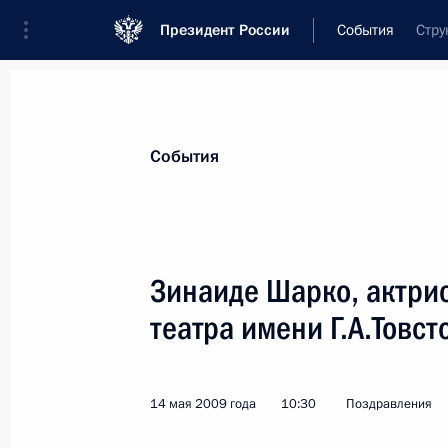
Президент России
События
Стру
Президент
Администрация
Государст
Новости
Стенограммы
Поездки
Те
События
Показа
Зинаиде Шарко, актри
театра имени Г.А.Товст
Участникам заседания администра
ассоциации крупнейших городов м
21 мая 2009 года, 11:40
14 мая 2009 года
10:30
Поздравления