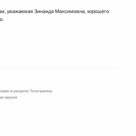
»
ам, уважаемая Зинаида Максимовна, хорошего
о.
го театра миниатюр под руководством
ту России
ской конференции «Донорство органов –
ован в разделе:
Телеграммы
гии»
ая версия