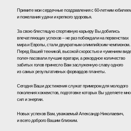
Примите мои сердечные поздравления с 60-летним юбилее
и пожелания удачи и крепкого здоровья.
За свою блестящую спортивную карьеру Вы добились
впечатляющих успехов – не раз побеждали на первенствах
мира и Европы, стали двукратным олимпийским чемпионом.
Перед Вашей техникой, высокой скоростью и «умением вид
поле» пасовали лучшие вратари, а рекордное количество
забитых голов принесло Вам заслуженную славу одного
из самых результативных форвардов планеты.
Сегодня Ваши достижения служат примером для молодого
поколения хоккеистов, подготовке которых Вы уделяете мно
сил и энергии.
Новых успехов Вам, уважаемый Александр Николаевич,
и всего доброго Вашим близким.