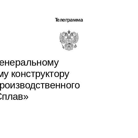
Телеграмма
генеральному
му конструктору
производственного
Сплав»