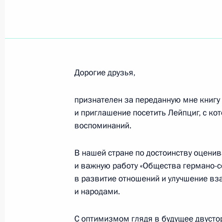
А.С.СТАРОДУБЦУ
9 октября 2007 года, 00:00
Дорогие друзья,
Академику РАН А.Г.АГАНБЕГЯНУ
8 октября 2007 года, 00:00
признателен за переданную мне книгу 
и приглашение посетить Лейпциг, с ко
воспоминаний.
С.М.ВАЙНШТОКУ
В нашей стране по достоинству оцени
5 октября 2007 года, 00:00
и важную работу «Общества германо-с
в развитие отношений и улучшение в
и народами.
Коллективу ОАО «Сургутнефтегаз»
С оптимизмом глядя в будущее двустор
5 октября 2007 года, 00:00