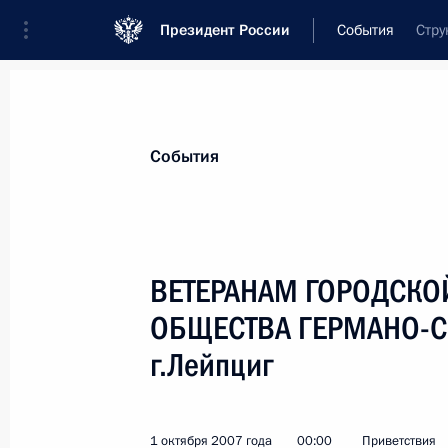
Президент России
События
Стру
Президент
Администрация
Государст
Новости
Стенограммы
Поездки
Те
События
Показа
ВЕТЕРАНАМ ГОРОДСКО
ОБЩЕСТВА ГЕРМАНО-С
Делегатам и гостям I Всероссийск
здравоохранения
г.Лейпциг
9 октября 2007 года, 00:00
1 октября 2007 года
00:00
Приветствия